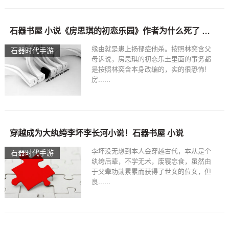
蚩尤 - 上古时代九黎部落酋长【下】
石器书屋 小说《房思琪的初恋乐园》作者为什么死了 房思琪的初恋乐园老师的原型陈星现在怎样了？
缘由就是患上扬郁症他杀。按照林奕含父
石器时代手游
母诉说，房思琪的初恋乐土里面的事务都
是按照林奕含本身改编的，实的很恐怖!
房......
穿越成为大纨绔李坏李长河小说！石器书屋 小说
李坏没无想到本人会穿越古代，本从是个
石器时代手游
纨绔后辈，不学无术，废寝忘食，虽然由
于父辈功勋累累而获得了世女的位女，但
良......