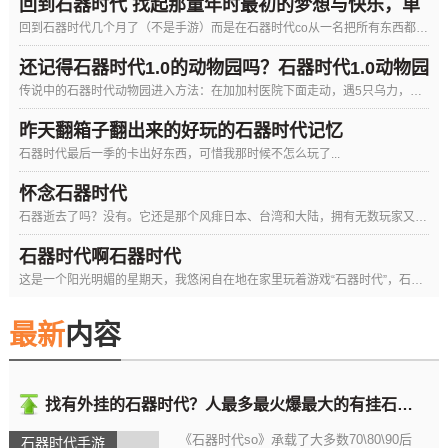
回到石器时代 找起那童年时最初的梦想与快乐，单
回到石器时代几个月了（不是手游）而是在石器时代co从一名把所有东西都忘记的新人到现在可以己所能及帮助他人的一名小玩家历经...
纯的热
还记得石器时代1.0的动物园吗？石器时代1.0动物园
传说中的石器时代动物园进入方法：在加加村医院下面走动，遇5只乌力，杀死进入动物园。动物园深处有一排人形NPC，对话进入战...
进入方法
昨天翻箱子翻出来的好玩的石器时代记忆
石器时代最后一季的卡出好东西，可惜我那时候不怎么玩了...
昨天翻箱子翻出来的好玩的石器时代记忆
怀念石器时代
石器逝去了吗？没有。它还是那个风痱日本、台湾和大陆，拥有无数玩家又倍受争议的石器。萨伊那斯的无垠荒漠依旧；加鲁卡的原始丛...
石器时代啊石器时代
这是一个阳光明媚的星期天，我悠闲自在地在家里玩着游戏“石器时代”，石器时代。我整个人似乎沉浸在石器时代的世界里，忘记了其...
最新
内容
找有外挂的石器时代？人最多最火爆最大的有挂石器时代
《石器时代so》承载了大多数70\80\90后
石器时代手游