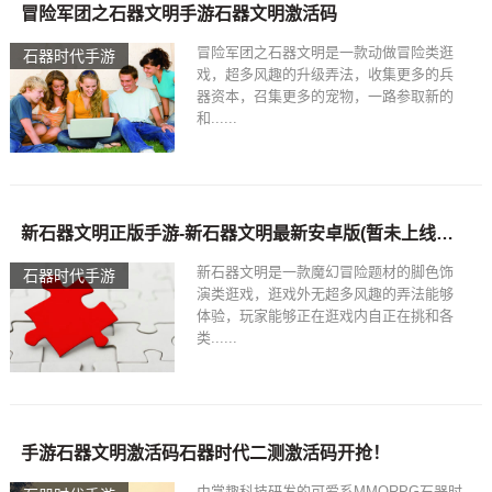
冒险军团之石器文明手游石器文明激活码
冒险军团之石器文明是一款动做冒险类逛
石器时代手游
戏，超多风趣的升级弄法，收集更多的兵
器资本，召集更多的宠物，一路参取新的
和......
新石器文明正版手游-新石器文明最新安卓版(暂未上线PK游戏网手游石器文明激活码
新石器文明是一款魔幻冒险题材的脚色饰
石器时代手游
演类逛戏，逛戏外无超多风趣的弄法能够
体验，玩家能够正在逛戏内自正在挑和各
类......
手游石器文明激活码石器时代二测激活码开抢！
由掌趣科技研发的可爱系MMORPG石器时