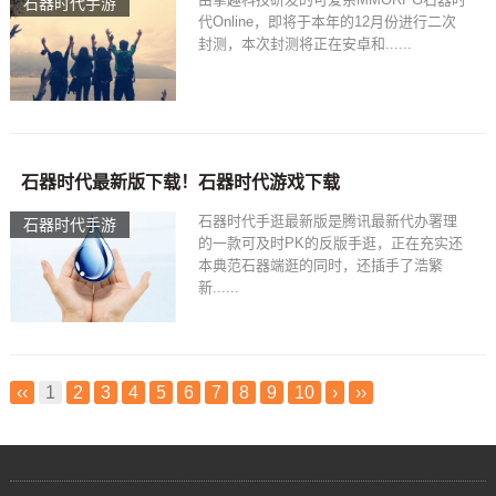
石器时代手游
代Online，即将于本年的12月份进行二次
封测，本次封测将正在安卓和......
石器时代最新版下载！石器时代游戏下载
石器时代手逛最新版是腾讯最新代办署理
石器时代手游
的一款可及时PK的反版手逛，正在充实还
本典范石器端逛的同时，还插手了浩繁
新......
‹‹
1
2
3
4
5
6
7
8
9
10
›
››