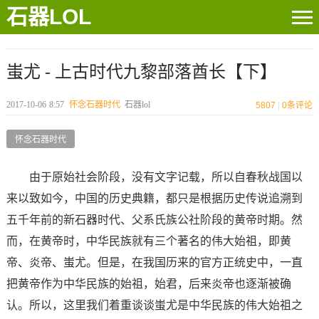
石器LOL
蚩尤 - 上古时代九黎部落酋长【下】
2017-10-06
8:57
怀念石器时代
石器lol
5807
|
0
条评论
怀念石器时代
由于原始社会阶段，没有文字记载，所以自春秋战国以
来以致如今，中国的历史典籍，都只是根据历史传说追溯到
五千年前的新石器时代、父系氏族公社阶段的黄帝时期。然
而，在黄帝时，中华民族就有三个著名的伟大始祖，即黄
帝、炎帝、蚩尤。但是，在我国历来的官方正统史中，一直
把黄帝作为中华民族的始祖，始君，后来炎帝也逐渐被确
认。所以，这里我们着重谈谈蚩尤是中华民族的伟大始祖之