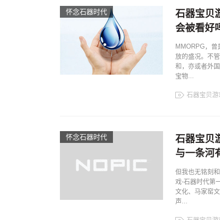
怀念石器时代
石器宝贝游
会被看好
MMORPG，
放的盛况。不管
和，亦或者外国
宝物...
石器宝贝游
怀念石器时代
石器宝贝
与一条河
但我也无铭刻和
戏-石器时代第
文化、马家窑文
声...
石器宝贝游