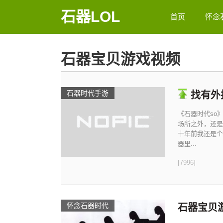
石器LOL
首页
怀念
石器宝贝游戏视频
石器时代手游
找有外
《石器时代so
场所之外，还是
十年前我还是个
器里...
[7996]
怀念石器时代
石器宝贝