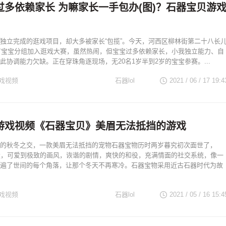
过多依赖家长 为嘛家长一手包办(图)？石器宝贝游
独立完成的逛戏项目，却大多被家长“包揽”。今天，河西区柳林街第二十八长
3岁宝宝分组加入逛戏大赛，虽然热闹，但宝宝过多依赖家长，小我独立能力、自
此协调能力欠缺。正在穿珠角逐现场，无20名1岁半到2岁的宝宝参赛。...
戏视频
石器lol
2021 / 06 / 17
19:4
游戏视频《石器宝贝》美眉无法抵挡的游戏
的秋冬之交，一款美眉无法抵挡的宠物石器宝物历时两岁暮究初次面世了，
画量，可爱到极致的画风，诙谐的剧情，爽快的和役，充满情面的社交系统，像一
遍了世间的每个角落，让那个冬天不再寒冷。石器宝物采用近古石器时代为故
戏视频
石器lol
2021 / 05 / 16
15:4