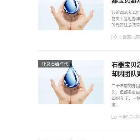
器宝贝游
该馆2016年
物类平易近办博
的处置社会教育
石器宝贝游
怀念石器时代
石器宝贝
却因团队
二十年前的外国
头，但都各自由
2004年间，
魔...
石器宝贝游