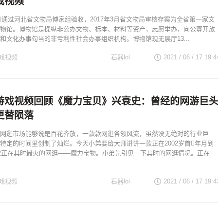
戏视频
10月通过河北省文物局博家组验收，2017年3月省文物局审核存案为全省第一家文
物馆。博物馆是操纵非公办文物、标本、材料等资产，志愿举办，向公寡开放
和文化办事勾当的非亏利性社会办事组织机构。博物馆现无展厅13...
戏视频
石器lol
2021 / 06 / 17
19:4
游戏视频回顾《魔力宝贝》兴衰史：曾经的网游巨
更替陨落
网逛市场能够说是百花齐放，一款款网逛各领风流，虽然没无绝对的行业巨
特定的时间里创制了灿烂。今天小弟要给大师讲讲一款正在2002岁首年月到
一款正在其时最火的网逛——魔力宝物。小弟先引见一下其时的网逛情况。正在
戏视频
石器lol
2021 / 06 / 17
19:4