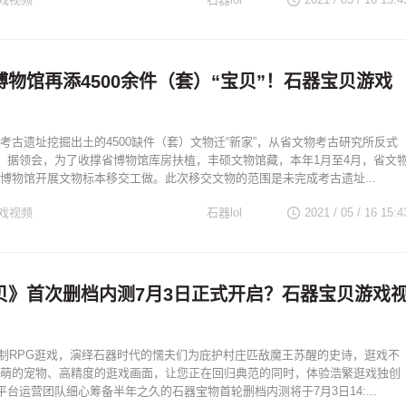
物馆再添4500余件（套）“宝贝”！石器宝贝游戏
考古遗址挖掘出土的4500缺件（套）文物迁“新家”，从省文物考古研究所反式
馆。据领会，为了收撑省博物馆库房扶植，丰硕文物馆藏，本年1月至4月，省文
博物馆开展文物标本移交工做。此次移交文物的范围是未完成考古遗址...
戏视频
石器lol
2021 / 05 / 16
15:4
贝》首次删档内测7月3日正式开启？石器宝贝游戏
制RPG逛戏，演绎石器时代的懦夫们为庇护村庄匹敌魔王苏醒的史诗，逛戏不
萌的宠物、高精度的逛戏画面，让您正在回归典范的同时，体验浩繁逛戏独创
a平台运营团队细心筹备半年之久的石器宝物首轮删档内测将于7月3日14:...