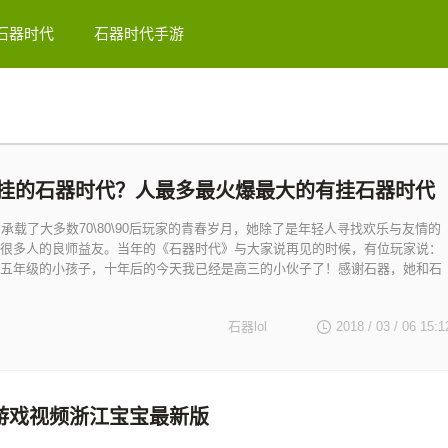
石器时代
石器时代手游
挂的石器时代？人最多最火爆最大的有挂石器时代
》承载了大多数70\80\90后玩家的青春岁月，她除了是年轻人寻找欢乐与友情的
很多人的良师益友。当年的《石器时代》与大家说再见的时候，有位玩家说：
五年级的小孩子，十年后的今天我已经是高三的小伙子了！感谢石器，她和石
石器lol
2018 / 03 / 06
15:1
游戏视频浙江宝宝最新版