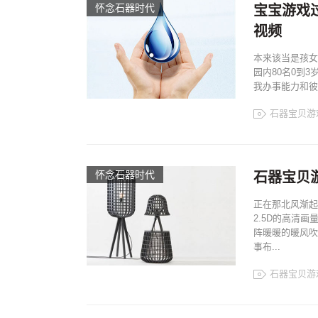
怀念石器时代
宝宝游戏
视频
本来该当是孩女
园内80名0到
我办事能力和彼
石器宝贝游
怀念石器时代
石器宝贝
正在那北风渐起
2.5D的高清
阵暖暖的暖风吹
事布...
石器宝贝游