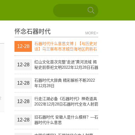
怀念石器时代
MORE>
石器时代什么意思文博丨【与历史对
12-28
话】乌兰察布市凉城岱海地区的新石
器时代文化遗址（上）
红山文化首次完整“走进”黄河流域 揭
12-28
秘史前祭祀文明2022年12月28日石器
时代全攻人射箭
石器时代大辞典 精彩解析不断2022
12-28
年12月28日
2
行走江湖必备《石器时代》神奇道具
12-28
2022年12月28日石器时代全攻人射箭
旧石器时代 安徽人是什么模样？—石
12-28
器时代什么意思