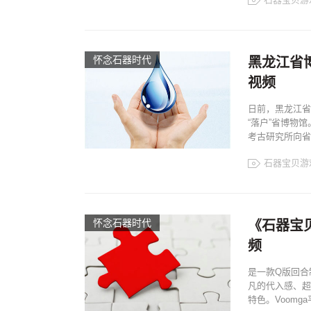
怀念石器时代
黑龙江省博
视频
日前，黑龙江省
“落户”省博物
考古研究所向省
石器宝贝游
怀念石器时代
《石器宝
频
是一款Q版回合
凡的代入感、超
特色。Voomg