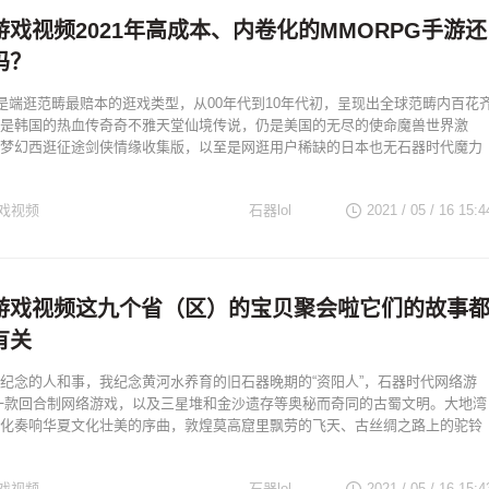
戏视频2021年高成本、内卷化的MMORPG手游还
吗？
曾是端逛范畴最赔本的逛戏类型，从00年代到10年代初，呈现出全球范畴内百花
是韩国的热血传奇奇不雅天堂仙境传说，仍是美国的无尽的使命魔兽世界激
梦幻西逛征途剑侠情缘收集版，以至是网逛用户稀缺的日本也无石器时代魔力
戏视频
石器lol
2021 / 05 / 16
15:4
游戏视频这九个省（区）的宝贝聚会啦它们的故事
有关
纪念的人和事，我纪念黄河水养育的旧石器晚期的“资阳人”，石器时代网络游
一款回合制网络游戏，以及三星堆和金沙遗存等奥秘而奇同的古蜀文明。大地湾
化奏响华夏文化壮美的序曲，敦煌莫高窟里飘劳的飞天、古丝绸之路上的驼铃
戏视频
石器lol
2021 / 05 / 16
15:4