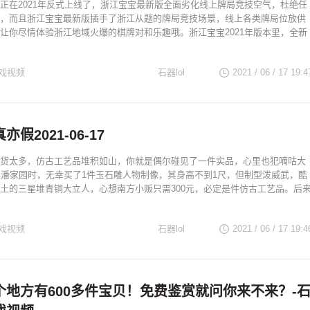
正在2021年反式上线了，浙江宝宝最新版全面劣化线上牌局竞技空气，杜绝任
，而且浙江宝宝最新版插手了浙江从题的牌局竞技场景，线上各类牌局位放供
让你尽情体验浙江地域火爆的棋牌对和乐趣哦。浙江宝宝2021年版本里，全新
戏视频
石器lol
2021 / 06 / 17
19:4
假2021-06-17
货太多，仿古工艺品堆积如山，你就是偶尔碰见了一件实品，心里也犯嘀咕大
逛潘家园时，无幸买了1件玉石雕人物制像，其身高不到1尺，但制型泼威武，酷
土的三星堆青铜大立人，心想南方小贩只需300元，必定是件仿古工艺品。后
戏视频
石器lol
2021 / 06 / 17
19:4
个地方有600多件宝贝！免费鉴赏就问你来不来？-