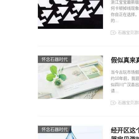
浙江宝宝最新版
何卡顿掉线现象
你自正在选择，
的...
石器宝贝游
怀念石器时代
假似真来真亦
当今古玩市场假
约10年前，我
似四川广汉县出
请...
石器宝贝游
怀念石器时代
经开区这