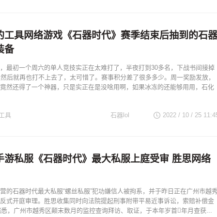
的工具网络游戏《石器时代》赛季结束后抽到的石
装备
，最初一个周六的单人竞技实正在太难打了，半夜打到30多名，下战书间接掉
，然后就再也打不上去了，太可惜了。赛事积分差了很多多少。周一奖励发放，
竟然还得了一个神器，只是实正在是没啥用啊，如果冰冻的还能够用用，石化
工具
石器lol
2022 / 10 / 25
11:4
手游私服《石器时代》最大私服上庭受审 胜思网络
营的石器时代最大私服“螺丝私服”犯功嫌信人被拘系，并于昨日正在广州市越
反式开庭审理。胜思收集同时向法院提起刑事附带平易近事诉讼，索赔补偿金
。据悉，广州市越秀区颠末数月的监控查询拜访、取证，于本年岁首年月查获...