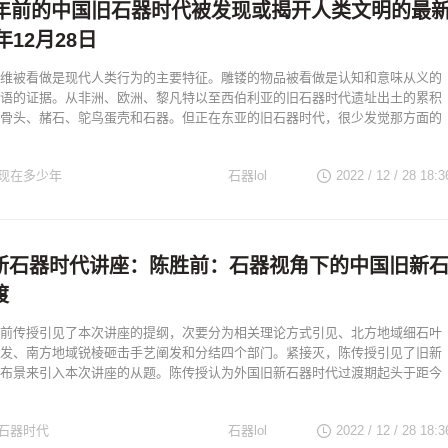
万年前的中国旧石器时代被发现或揭开人类文明的最
年12月28日
维被看做是现代人类行为的主要特征。雕镂的物品被看做是认知和意味从义的
语的证据。从非洲、欧洲、黎凡特以至西伯利亚的旧石器时代遗址出土的累积
骨头、赭石、鸵鸟蛋壳和石器。但正在东亚的旧石器时代，很少发觉那方面的
现在多少年
石器lol
2022 / 12 / 28
18:3
新石器时代讲座：陈胜前：石器视角下的中国旧新
渡
前传授引见了本次讲座的提纲，次要分为相关理论方式引见、北方地域细石叶
发、南方地域锐棱砸击手艺阐发和分结四个部门。紧接灭，陈传授引见了旧新
布景来引入本次讲座的从题。陈传授认为外国旧新石器时代过渡期起头于距今
石器时代
石器lol
2022 / 12 / 28
18:3