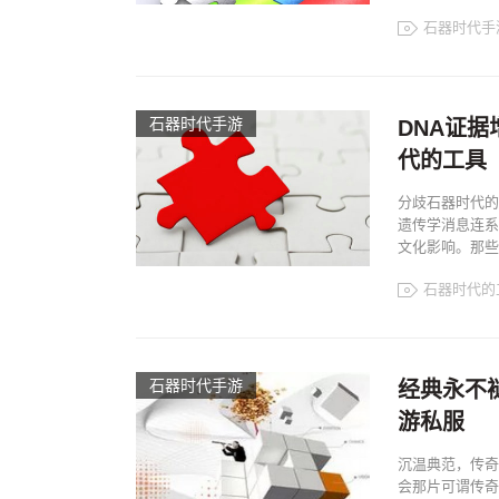
石器时代手
石器时代手游
DNA证
代的工具
分歧石器时代的
遗传学消息连系起
文化影响。那些
石器时代的
石器时代手游
经典永不褪
游私服
沉温典范，传奇回
会那片可谓传奇