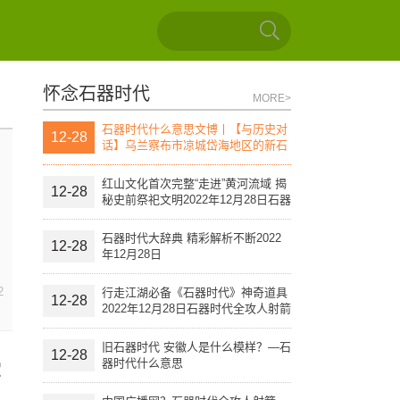
怀念石器时代
MORE>
石器时代什么意思文博丨【与历史对
12-28
话】乌兰察布市凉城岱海地区的新石
器时代文化遗址（上）
红山文化首次完整“走进”黄河流域 揭
12-28
秘史前祭祀文明2022年12月28日石器
时代全攻人射箭
石器时代大辞典 精彩解析不断2022
12-28
年12月28日
2
行走江湖必备《石器时代》神奇道具
12-28
2022年12月28日石器时代全攻人射箭
旧石器时代 安徽人是什么模样？—石
12-28
器时代什么意思
军