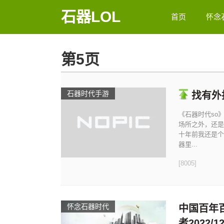
石器LOL
首页
怀念
第5页
石器时代手游
找有外
《石器时代so
场所之外，还是
十年前我还是个
器里...
[8005]
怀念石器时代
中国百年
者2022/