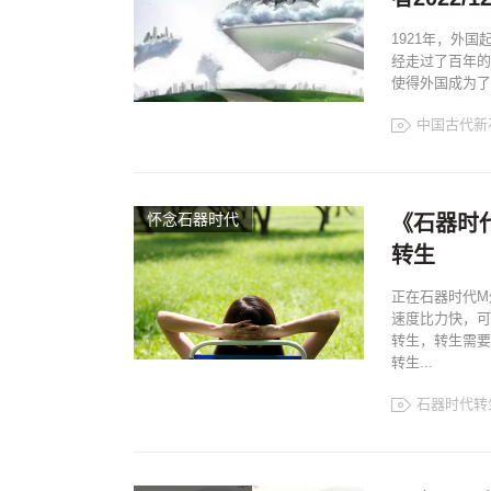
1921年，外
经走过了百年的
使得外国成为了
中国古代新
怀念石器时代
《石器时
转生
正在石器时代M
速度比力快，可
转生，转生需要
转生...
石器时代转