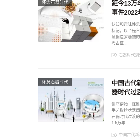
怀念石器时代
距今13
事件2022
认知和意味性思
标记，以至是言
证据包罗雕镂的
考古证...
石器时代到
怀念石器时代
中国古代
器时代过
讲座伊始，陈胜
手艺取锛状器阐
石器时代过渡的
1.5万年...
中国古代新