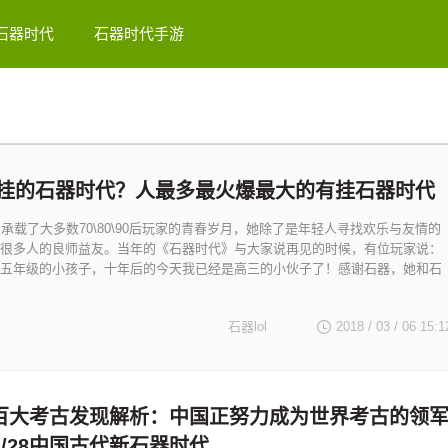
石器时代
石器时代手游
挂的石器时代？人最多最火爆最大的有挂石器时代
》承载了大多数70\80\90后玩家的青春岁月，她除了是年轻人寻找欢乐与友情的
很多人的良师益友。当年的《石器时代》与大家说再见的时候，有位玩家说：
五年级的小孩子，十年后的今天我已经是高三的小伙子了！感谢石器，她和石
石器lol
2018 / 03 / 06
15:1
百大考古发现解析：中国正努力成为世界考古的领
12/28中国古代新石器时代