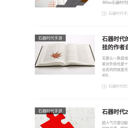
360uu石器
石器时代手
石器时代手游
石器时代
挂的作者
无那么一款逛戏
家对外挂也是十
出名的的就是天
450...
石器时代的
石器时代手游
石器时代2
超人气可爱Q版