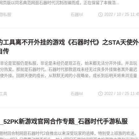
时代网页版以同名典范网逛石器时代沉制改编而成，正在保留了本做浩...
游私服
石器lol
2022 / 10 / 25
11:4
的工具离不开外挂的游戏《石器时代》之STA天使外
自传
非论是官服仍是私服，非论是未经仍是现正在，始末都无法分开外挂。并且玩
分热爱。那就是石器时代。石器时代那款逛戏未经无过良多外挂做者其外最迟
使外挂。回顾天使的成长，从默默无闻的小我略坐，成长到后明天将来浏览量
工具
石器lol
2022 / 10 / 25
11:4
_52PK新游戏官网合作专题_石器时代手游私服
题材回合制网逛石器时代2自推出以来深受玩家的逃捧，特别受上班族的欢送。