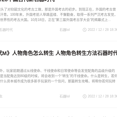
国起头了对仰韶文化的考古工做，那是外国考古的初步。到现正在，外国的考古曾
汗青。100年来，外国考前人筚路蓝缕、不懈勤奋，取得一系列严沉考古发觉
世界性的考古大国。10月18日，正在“第三届外国考古学大会”的揭幕式上...
石器时代
石器lol
2022 / 12 / 28
18:3
代M》人物角色怎么转生 人物角色转生方法石器时
外，玩家前期通过从线使命、干线使命和日常使命等会发觉配角的品级升级的
是当配角达到80级的时候，将会收到一个“转生”的干线使命。什么是转生，若
什么资本城市成为很多新手玩家的一个信问，那篇转生攻略，将帮你若何玩转
生
石器lol
2022 / 12 / 28
18:3