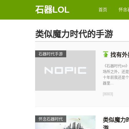
石器LOL
首页
怀念
类似魔力时代的手游
石器时代手游
找有外
《石器时代so
场所之外，还是
十年前我还是个
器里...
[8003]
怀念石器时代
类似魔力
游