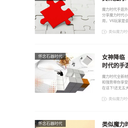
魔力时代手逛外
分享魔力时代小
用，V6玩家是会
类似魔力时
怀念石器时代
女神降临《
时代的手
魔力时代全新材
和强势带你享受
在话下!还无五
类似魔力时
怀念石器时代
类似魔力