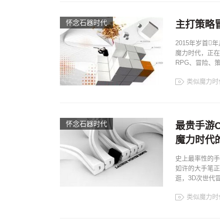
怀念石器时代
主打策略冒
2015年岁首
魔力时代，正在
RPG、冒险、
类似魔力时
怀念石器时代
最贵手游C
魔力时代
史上最率性的手
如许的大手笔正
逛，3D次世代
类似魔力时