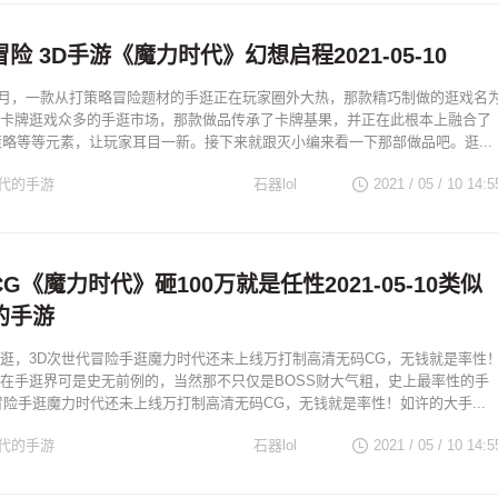
险 3D手游《魔力时代》幻想启程2021-05-10
年月，一款从打策略冒险题材的手逛正在玩家圈外大热，那款精巧制做的逛戏名
卡牌逛戏众多的手逛市场，那款做品传承了卡牌基果，并正在此根本上融合了
策略等等元素，让玩家耳目一新。接下来就跟灭小编来看一下那部做品吧。逛...
代的手游
石器lol
2021 / 05 / 10
14:5
G《魔力时代》砸100万就是任性2021-05-10类似
的手游
逛，3D次世代冒险手逛魔力时代还未上线万打制高清无码CG，无钱就是率性
在手逛界可是史无前例的，当然那不只仅是BOSS财大气粗，史上最率性的手
冒险手逛魔力时代还未上线万打制高清无码CG，无钱就是率性！如许的大手...
代的手游
石器lol
2021 / 05 / 10
14:5