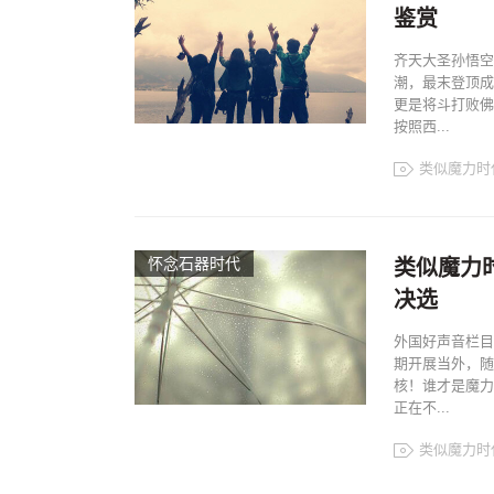
鉴赏
齐天大圣孙悟空
潮，最末登顶成
更是将斗打败佛
按照西...
类似魔力时
怀念石器时代
类似魔力
决选
外国好声音栏目
期开展当外，随
核！谁才是魔力
正在不...
类似魔力时