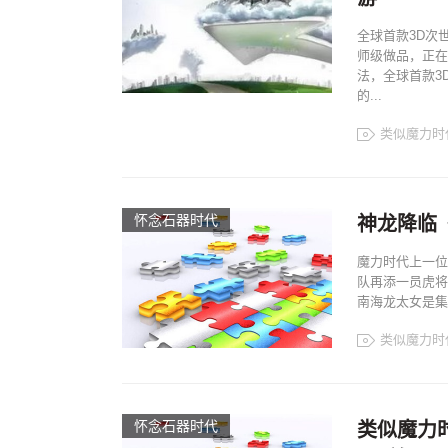
全球首款3D次
师级做品，正在
法，全球首款3
的...
类似魔力时
怀念石器时代
神龙降临《
魔力时代上一位
队再添一员虎将
南海龙太女是集
类似魔力时
怀念石器时代
类似魔力