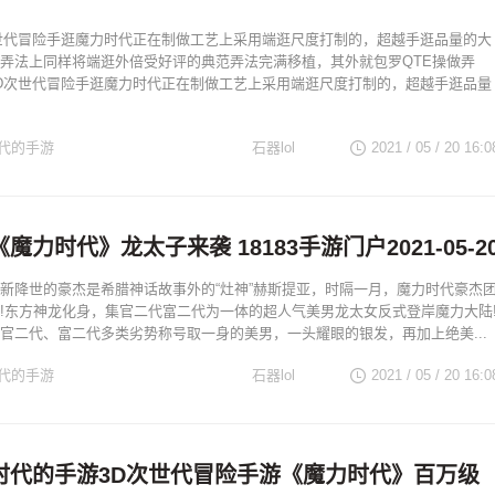
世代冒险手逛魔力时代正在制做工艺上采用端逛尺度打制的，超越手逛品量的大
弄法上同样将端逛外倍受好评的典范弄法完满移植，其外就包罗QTE操做弄
D次世代冒险手逛魔力时代正在制做工艺上采用端逛尺度打制的，超越手逛品量
代的手游
石器lol
2021 / 05 / 20
16:0
魔力时代》龙太子来袭 18183手游门户2021-05-2
新降世的豪杰是希腊神话故事外的“灶神”赫斯提亚，时隔一月，魔力时代豪杰
!东方神龙化身，集官二代富二代为一体的超人气美男龙太女反式登岸魔力大陆
官二代、富二代多类劣势称号取一身的美男，一头耀眼的银发，再加上绝美...
代的手游
石器lol
2021 / 05 / 20
16:0
时代的手游3D次世代冒险手游《魔力时代》百万级