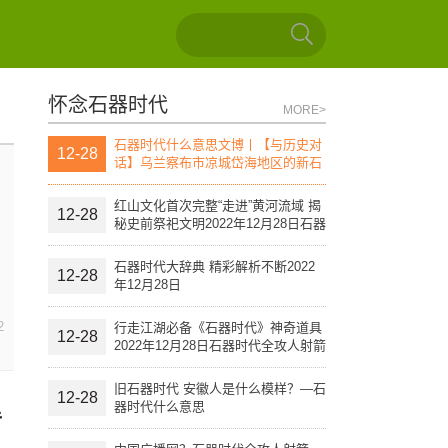
怀念石器时代
MORE>
石器时代什么意思文博丨【与历史对
12-28
话】乌兰察布市凉城岱海地区的新石
器时代文化遗址（上）
红山文化首次完整“走进”黄河流域 揭
12-28
秘史前祭祀文明2022年12月28日石器
时代全攻人射箭
石器时代大辞典 精彩解析不断2022
12-28
年12月28日
2
行走江湖必备《石器时代》神奇道具
12-28
2022年12月28日石器时代全攻人射箭
旧石器时代 安徽人是什么模样？—石
12-28
器时代什么意思
手