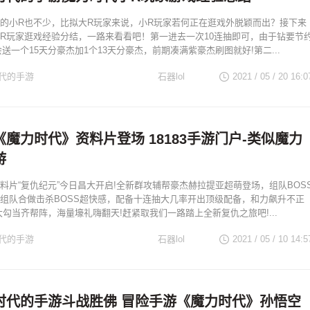
的小R也不少，比拟大R玩家来说，小R玩家若何正在逛戏外脱颖而出？接下来
R玩家逛戏经验分结，一路来看看吧！第一进去一次10连抽即可，由于钻要节
送一个15天分豪杰加1个13天分豪杰，前期凑满紫豪杰刷图就好!第二...
代的手游
石器lol
2021 / 05 / 20
16:0
魔力时代》资料片登场 18183手游门户-类似魔力
游
料片“复仇纪元”今日昌大开启!全新群攻辅帮豪杰赫拉提亚超萌登场，组队BOS
组队合做击杀BOSS超快感，配备十连抽大几率开出顶级配备，和力飙升不正
大勾当齐帮阵，海量壕礼嗨翻天!赶紧取我们一路踏上全新复仇之旅吧!...
代的手游
石器lol
2021 / 05 / 10
14:5
时代的手游斗战胜佛 冒险手游《魔力时代》孙悟空