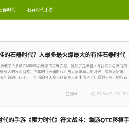
石器时代
石器时代手游
挂的石器时代？人最多最火爆最大的有挂石器时代
》承载了大多数70\80\90后玩家的青春岁月，她除了是年轻人寻找欢乐与友情的
很多人的良师益友。当年的《石器时代》与大家说再见的时候，有位玩家说：
五年级的小孩子，十年后的今天我已经是高三的小伙子了！感谢石器，她和石
石器lol
2018 / 03 / 06
15:1
时代的手游《魔力时代》符文战斗：端游QTE移植