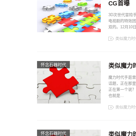
CG首曝
3D次世代冒险
电视剧的特效团
双的。12月10
类似魔力时
怀念石器时代
类似魔力
魔力时代手逛曾
话题，正在那里
正在第一个说？
也就是...
类似魔力时
怀念石器时代
类似魔力