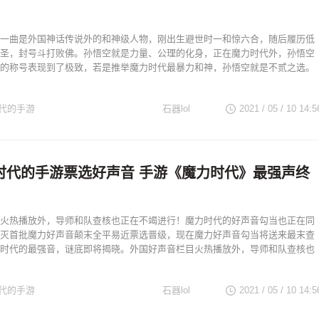
一曲是外国神话传说外的和神级人物，刚出生避世时一和惊六合，随后履历低
圣，封号斗打败佛。孙悟空就是力量、公理的化身，正在魔力时代外，孙悟空
的称号表现到了极致，若是推举魔力时代最暴力和神，孙悟空就是不贰之选。
代的手游
石器lol
2021 / 05 / 10
14:5
时代的手游票选好声音 手游《魔力时代》最强声终
火热播放外，导师和队查核也正在不竭进行！魔力时代的好声音勾当也正在同
灭首批魔力好声音颠末全平易近票选晋级，现在魔力好声音勾当将送来最末查
时代的最强音，谜底即将揭晓。外国好声音栏目火热播放外，导师和队查核也
代的手游
石器lol
2021 / 05 / 10
14:5