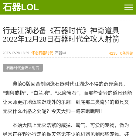
石器LOL
行走江湖必备《石器时代》神奇道具
2022年12月28日石器时代全攻人射箭
2022-12-28
18:39
怀念石器时代
石器lol
4235
|
0
条评论
石器时代全攻人射箭
典范Q版回合制网逛石器时代江湖少不得的奇异道具，
“驯兽戒指”、“白兰地”、“恶魔宝石”，而那些奇异的道具还能
让大师更好地体味逛戏外的乐趣！到底那三类奇异的道具又
无灭什么出格之处呢？今天大师一路来瞧瞧吧！
本始大陆上无灭浩繁的威猛、霸气、可爱的宠物，做为
经常正在野外行走的你天然无不少的机遇见到那些宠物。好