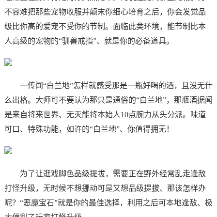
不容难把那些宠物收服并颠末你细心培育之后，你会发觉品
级比你高的爱宠不受你的节制。面临此类环境，能节制比本
人高级的宠物的“驯兽戒指”、就是你的必备道具。
一传闻“白兰地”怎样就感受那是一瓶好喝的酒，且没无什
么出格。大师可不要认为那只是通俗的“白兰地”，那瓶酒据闻
是来自将来世界、无灭能将本始人10点腕力从头分派。味道
可口、特殊功能，如许的“白兰地”、你值得拥无！
为了让逛戏脚色品级提拔，需要正在野外经常乱走逢敌
打怪升级，无时候不想挪动可是又想品级提拔、那该怎样办
呢？“恶魔宝石”就是你的最佳选择，利用之后可本地逢敌、极