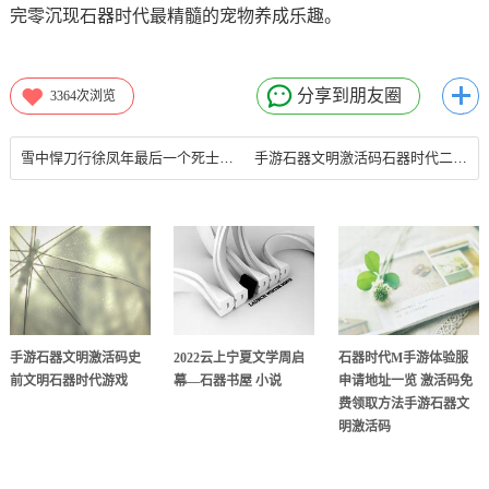
完零沉现石器时代最精髓的宠物养成乐趣。
分享到朋友圈
3364
次浏览
雪中悍刀行徐凤年最后一个死士是谁 小说中徐凤年一共有几个死士石器书屋 小说
手游石器文明激活码石器时代二测激活码开抢！
手游石器文明激活码史
2022云上宁夏文学周启
石器时代M手游体验服
前文明石器时代游戏
幕—石器书屋 小说
申请地址一览 激活码免
费领取方法手游石器文
明激活码