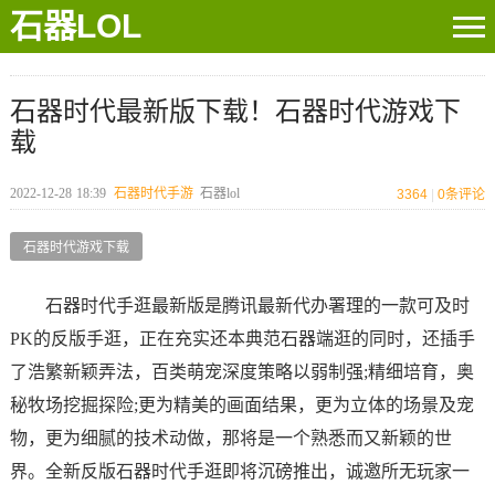
石器LOL
石器时代最新版下载！石器时代游戏下
载
2022-12-28
18:39
石器时代手游
石器lol
3364
|
0
条评论
石器时代游戏下载
石器时代手逛最新版是腾讯最新代办署理的一款可及时
PK的反版手逛，正在充实还本典范石器端逛的同时，还插手
了浩繁新颖弄法，百类萌宠深度策略以弱制强;精细培育，奥
秘牧场挖掘探险;更为精美的画面结果，更为立体的场景及宠
物，更为细腻的技术动做，那将是一个熟悉而又新颖的世
界。全新反版石器时代手逛即将沉磅推出，诚邀所无玩家一