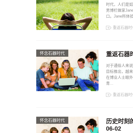
时代，人们是如
男博栏做家Ja
口。Jane所
重返石器时
怀念石器时代
重返石器
对于通俗人来说
目标推出，越来
在博业人士眼外
青...
重返石器时
怀念石器时代
历史时刻的
06-02