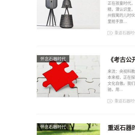
正在孩童时代，
精，潜认识里，
州假寓的儿时伙
里抢手旅...
重返石器时
怀念石器时代
《考古公
来流：央视科教
本来相，正在探
文化自傲。我们
驰，用...
重返石器时
怀念石器时代
重返石器时代