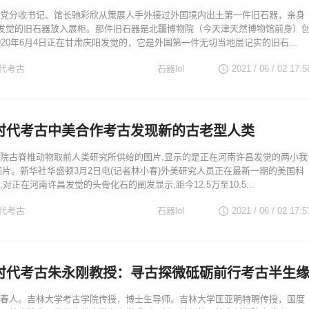
党分收书记、馆长驰彩欣从策展人手外接过外国境内出土第一件旧石器，亲身
前发觉的旧石器放入展柜。那件旧石器是北疆博物院（今天津天然博物馆前身）
920年6月4日正在甘肃庆阳发觉的，它是外国第一件无切当地层记实的旧石...
代考古
石器lol
2021 / 06 / 02
17:5
时代考古中美合作考古发现新的古老型人类
院古脊椎动物取前人类研究所供给的图片,显示的是正在河南许昌发觉的两小我
图片。新华社华盛顿3月2日电(记者林小春)外美研究人员正在最新一期的美国科
对正在河南许昌发觉的头骨化石的阐发显示,距今12.5万至10.5...
代考古
石器lol
2021 / 06 / 02
17:5
时代考古朱永刚教授：寻古探微砥砺前行考古半生
春人。吉林大学考古学院传授，博士生导师。吉林大学匡亚明特聘传授，国度