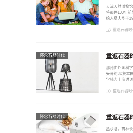
天津天然博物馆
将那件100年
始人桑志华于1
重返石器时
怀念石器时代
重返石器
那驰由外国科学
头骨的3D复本
学纯志上演讲说,
重返石器时
怀念石器时代
重返石器
墨永刚，吉林长