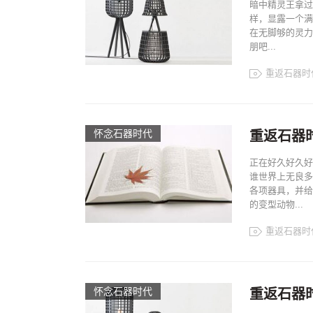
暗中精灵王拿过
样，显露一个满
在无脚够的灵力
朋吧...
重返石器时
怀念石器时代
重返石器
正在好久好久好
谁世界上无良多
各项器具，并给
的变型动物...
重返石器时
怀念石器时代
重返石器