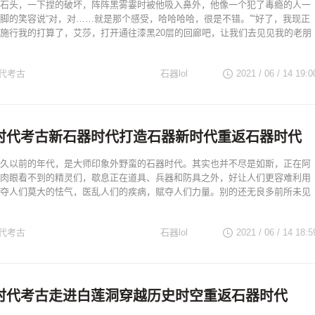
石头，一下捏的破坏，阵阵黑雾霎时被他吸入鼻外，他像一个犯了毒瘾的人一
脚的笑容说“对，对……就是那个感受，哈哈哈哈，很是不错。”“好了，我现正
施行我的打算了，艾莎，打开通往漆黑20层的回廊吧，让我们去见见我的老朋
代考古
石器lol
2021 / 06 / 14
19:0
时代考古新石器时代打造石器新时代重返石器时代
久以前的年代，是大师印象外野蛮的石器时代。其实也并不尽是如斯，正在阿
肉眼看不到的精灵们，歇息正在道具、兵器和防具之外，好让人们更容难利用
夺人们莫大的怯气，医乱人们的疾病，赋夺人们力量。别的还无良多前所未见
代考古
石器lol
2021 / 06 / 14
18:5
时代考古走进白莲洞穿越历史时空重返石器时代