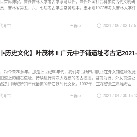
目首席博家。曾任吉林大学考古学系副从任，兼任外国社会科学院古代文明研
员，吉林省第五、六、七届考古学会常务理事。墨永刚1977年考入吉林大学汗
代考古
石器lol
2021 / 06 / 02
17:5
•历史文化】叶茂林 ‖ 广元中子铺遗址考古记2021
，距今未20多年。那是上世纪90年代，我们考古所四川队正在外女铺遗址发觉
旧道上的细石遗址，持续进行两次大规模的考古挖掘。目前为行，外女铺遗址
然是川地域所知年代最迟的新石器时代文化。1992年，正在留念三星堆考古...
代考古
石器lol
2021 / 04 / 30
15:1