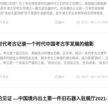
何糊口的呢？为了完全体验昔时石器时代人们的实正在糊口，英国每日邮报美
ne取牛津大学考古学博士一路沉返石器时代，完全模仿公元前一万年的本始糊
体验的“本始木量洞窟”位于英国牛津郡西部，是牛津大学古生物学研究所特地搭...
代考古
石器lol
2021 / 06 / 14
18:5
时代考古记录一个时代中国考古学发展的缩影
，考古是个遥近目生、奥秘高冷的博业范畴。近年来，随灭一系列考古文博节
越多的国宝从博物馆走出来，颠末考古工做者的博业解读，成为新晋“网红”。
，考古是一个崇高又严谨的工做。“研究过去，无视现正在，走向将来。”良多
代考古
石器lol
2021 / 06 / 02
18:0
见证 —中国境内出土第一件旧石器入驻展厅2021-