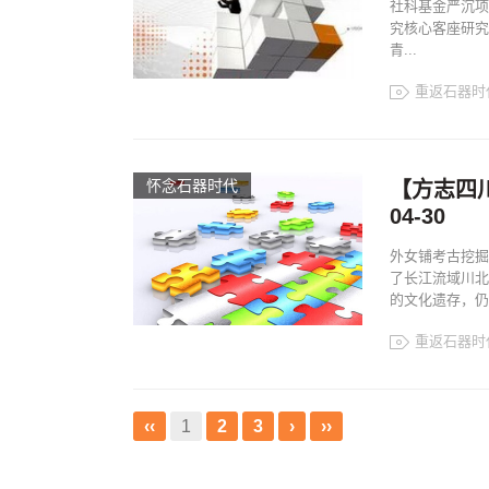
社科基金严沉项
究核心客座研究
青...
重返石器时
怀念石器时代
【方志四川
04-30
外女铺考古挖掘
了长江流域川北
的文化遗存，仍
重返石器时
‹‹
1
2
3
›
››