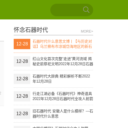
怀念石器时代
MORE>
石器时代什么意思文博丨【与历史对
12-28
话】乌兰察布市凉城岱海地区的新石
器时代文化遗址（上）
红山文化首次完整“走进”黄河流域 揭
12-28
秘史前祭祀文明2022年12月28日石器
时代全攻人射箭
石器时代大辞典 精彩解析不断2022
12-28
年12月28日
2
行走江湖必备《石器时代》神奇道具
12-28
2022年12月28日石器时代全攻人射箭
旧石器时代 安徽人是什么模样？—石
12-28
器时代什么意思