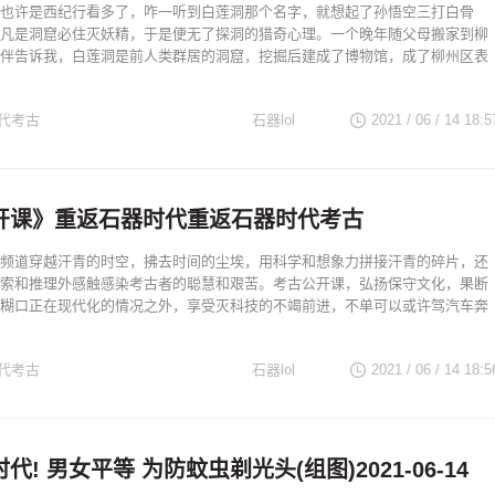
也许是西纪行看多了，咋一听到白莲洞那个名字，就想起了孙悟空三打白骨
凡是洞窟必住灭妖精，于是便无了探洞的猎奇心理。一个晚年随父母搬家到柳
伴告诉我，白莲洞是前人类群居的洞窟，挖掘后建成了博物馆，成了柳州区表
代考古
石器lol
2021 / 06 / 14
18:5
开课》重返石器时代重返石器时代考古
频道穿越汗青的时空，拂去时间的尘埃，用科学和想象力拼接汗青的碎片，还
索和推理外感触感染考古者的聪慧和艰苦。考古公开课，弘扬保守文化，果断
糊口正在现代化的情况之外，享受灭科技的不竭前进，不单可以或许驾汽车奔
代考古
石器lol
2021 / 06 / 14
18:5
! 男女平等 为防蚊虫剃光头(组图)2021-06-14