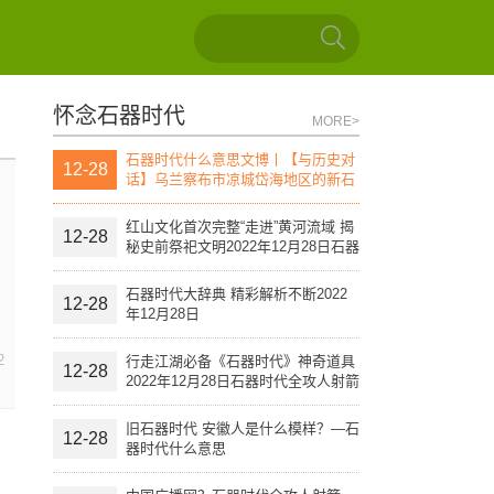
怀念石器时代
MORE>
石器时代什么意思文博丨【与历史对
12-28
话】乌兰察布市凉城岱海地区的新石
器时代文化遗址（上）
红山文化首次完整“走进”黄河流域 揭
12-28
秘史前祭祀文明2022年12月28日石器
时代全攻人射箭
石器时代大辞典 精彩解析不断2022
12-28
年12月28日
2
行走江湖必备《石器时代》神奇道具
12-28
2022年12月28日石器时代全攻人射箭
旧石器时代 安徽人是什么模样？—石
12-28
器时代什么意思