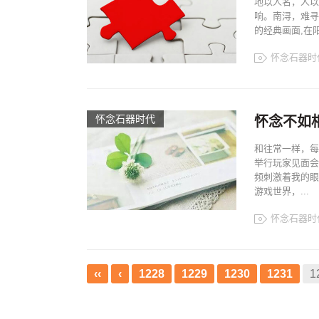
地以人名，人以
响。南浔，难寻
的经典画面,在
怀念石器时
怀念石器时代
怀念不如
和往常一样，每
举行玩家见面会
频刺激着我的眼
游戏世界，...
怀念石器时
‹‹
‹
1228
1229
1230
1231
1