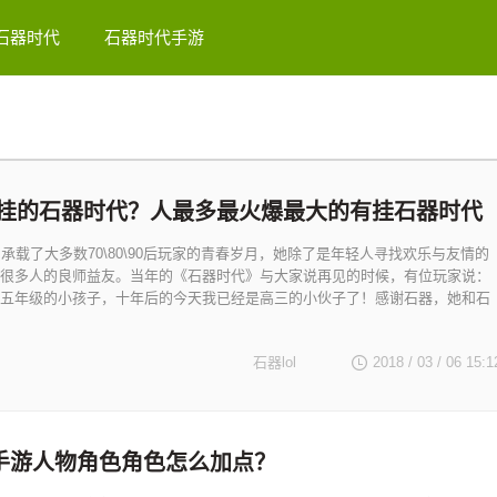
石器时代
石器时代手游
挂的石器时代？人最多最火爆最大的有挂石器时代
》承载了大多数70\80\90后玩家的青春岁月，她除了是年轻人寻找欢乐与友情的
很多人的良师益友。当年的《石器时代》与大家说再见的时候，有位玩家说：
五年级的小孩子，十年后的今天我已经是高三的小伙子了！感谢石器，她和石
石器lol
2018 / 03 / 06
15:1
手游人物角色角色怎么加点？