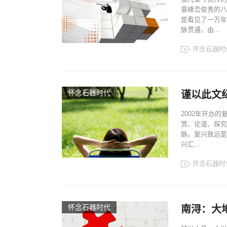
靠峰峦俊秀的八
是看见了一万年
脉贯通，由...
怀念石器时
怀念石器时代
谨以此文
2002年开办
赏、论道、探究
脉。复兴致远是
兴汇...
怀念石器时
怀念石器时代
南浔：大