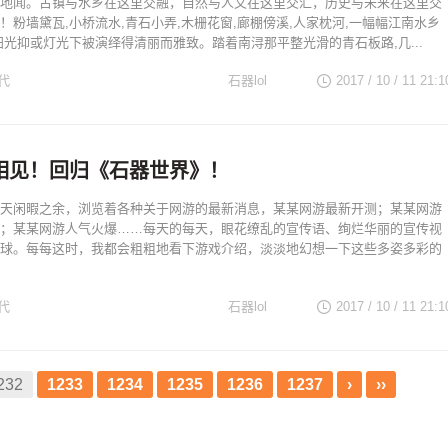
地闻。古镇与水乡在这里交融，自然与人文在这里交汇，历史与未来在这里交
！粉墙黛瓦,小桥流水,青石小弄,木栅花窗,廊棚傍溪,人家枕河,一幅幅江南水乡
阳光抑或灯光下被演绎得清丽而雅致。踏着南浔那平整光滑的青石板路,几...
代
石器lol
2017 / 10 / 11
21:1
相见！回归《石器世界》！
天闲暇之余，浏览着各种关于网游的最新消息，某某网游最新开测；某某网游
；某某网游人气火爆……每天的每天，眼花缭乱的宣传语、绚烂华丽的宣传视
球。每每这时，我都会粗粗地看下游戏介绍，淡淡地幻想一下这些多姿多彩的
代
石器lol
2017 / 10 / 11
21:1
232
1233
1234
1235
1236
1237
›
››