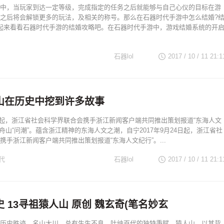
中，当玩家到达一定等级，完成指定的任务之后就能够与自己心仪的目标在游
之后将会解锁更多的玩法，及相关的称号。那么在石器时代手游中怎么结婚?
起来看看石器时代手游的结婚攻略吧。在石器时代手游中，游戏结婚系统的开
石器lol
2017 / 10 / 11
21:1
山在历史中挖到许多故事
24日起，浙江省社会科学界联合会携手浙江新闻客户端共同推出策划报道“东海人文
在舟山“问潮”。蕴含浙江精神的东海人文之潮，自宁2017年9月24日起，浙江省社
携手浙江新闻客户端共同推出策划报道“东海人文纪行”。...
代
石器lol
2017 / 10 / 11
21:1
 13寻祖猿人山 原创 魏玄奇(笔名妙玄
历史胜迹，名山大川，总有生生不息，吐纳百代的独特秉赋。猿人山，以其背