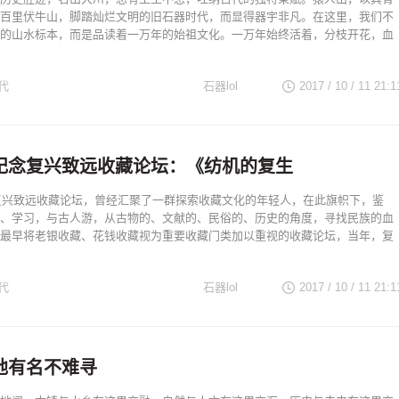
百里伏牛山，脚踏灿烂文明的旧石器时代，而显得器宇非凡。在这里，我们不
的山水标本，而是品读着一万年的始祖文化。一万年始终活着，分枝开花，血
代
石器lol
2017 / 10 / 11
21:1
纪念复兴致远收藏论坛：《纺机的复生
的复兴致远收藏论坛，曾经汇聚了一群探索收藏文化的年轻人，在此旗帜下，鉴
、学习，与古人游，从古物的、文献的、民俗的、历史的角度，寻找民族的血
最早将老银收藏、花钱收藏视为重要收藏门类加以重视的收藏论坛，当年，复
代
石器lol
2017 / 10 / 11
21:1
地有名不难寻