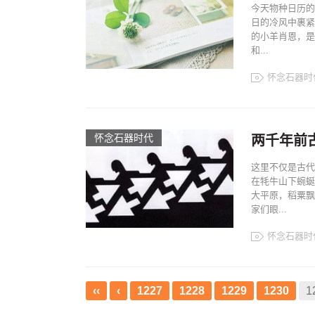
今天物种日历的
日的冷风中裹紧
的小羊肖恩，是
和...
怀念石器时
怀念石器时代
两千年前
这里不仅是古代
在牦牛山下蜿蜒
大平原，稻粟飘
家们眼...
怀念石器时
‹‹
‹
1227
1228
1229
1230
1