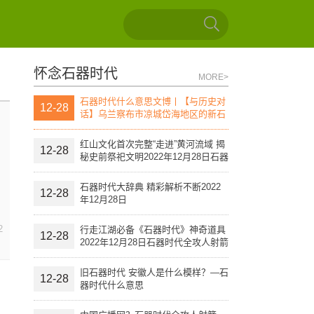
怀念石器时代
MORE>
石器时代什么意思文博丨【与历史对
12-28
话】乌兰察布市凉城岱海地区的新石
器时代文化遗址（上）
红山文化首次完整“走进”黄河流域 揭
12-28
秘史前祭祀文明2022年12月28日石器
时代全攻人射箭
石器时代大辞典 精彩解析不断2022
12-28
年12月28日
2
行走江湖必备《石器时代》神奇道具
12-28
2022年12月28日石器时代全攻人射箭
旧石器时代 安徽人是什么模样？—石
12-28
器时代什么意思