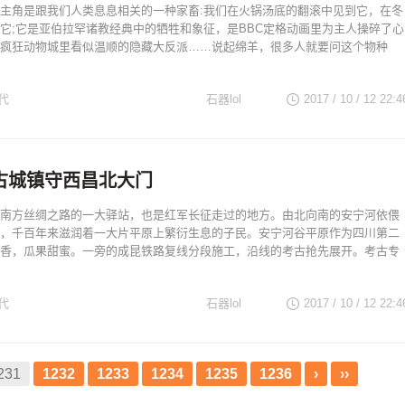
主角是跟我们人类息息相关的一种家畜:我们在火锅汤底的翻滚中见到它，在冬
它;它是亚伯拉罕诸教经典中的牺牲和象征，是BBC定格动画里为主人操碎了心
疯狂动物城里看似温顺的隐藏大反派……说起绵羊，很多人就要问这个物种
代
石器lol
2017 / 10 / 12
22:4
古城镇守西昌北大门
南方丝绸之路的一大驿站，也是红军长征走过的地方。由北向南的安宁河依偎
，千百年来滋润着一大片平原上繁衍生息的子民。安宁河谷平原作为四川第二
香，瓜果甜蜜。一旁的成昆铁路复线分段施工，沿线的考古抢先展开。考古专
代
石器lol
2017 / 10 / 12
22:4
231
1232
1233
1234
1235
1236
›
››