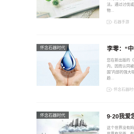
法。通过讨伐或
物...
石器手游
怀念石器时代
李零：“
您在新出版的《
内，因而认同被
国”内部的强大
趋...
怀念石器时
怀念石器时代
9·20
这个世界没有妈
世界有风雨、有