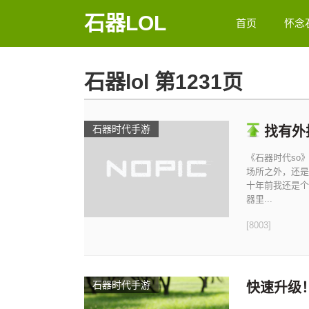
石器LOL
首页
怀念
石器lol 第1231页
石器时代手游
找有外
《石器时代so
场所之外，还是
十年前我还是个
器里...
[8003]
石器时代手游
快速升级