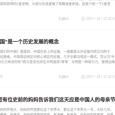
冒险获得的1星宠物，大部分应该是做了狗粮或者卖钱，这里介绍一下1星宠
石器lol
2017 / 10 / 12
22:4
中国”是一个历史发展的概念
我们的中国》里提到，中国历史上的征服，一般都是从外征服内而又归附于
征服者，中国周边地区对核心地区的征服，几乎全都沿用这一模式。您认为“中
吸引力来自何处?西方是否也存在文明漩涡?李零：文明是一种吸引力，使得边缘
代
石器lol
2017 / 10 / 12
22:4
我爱您有位史前的妈妈告诉我们这天应是中国人的母亲
妈的怀抱大，妈妈的怀抱要比这个世界大，要比这个世界大一号，大好几号。
磨难、有痛苦，妈妈的怀抱里有爱、有温暖、有幸福，在妈妈的怀抱里，世界