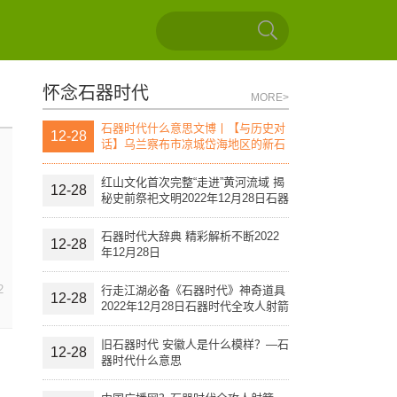
怀念石器时代
MORE>
石器时代什么意思文博丨【与历史对
12-28
话】乌兰察布市凉城岱海地区的新石
器时代文化遗址（上）
红山文化首次完整“走进”黄河流域 揭
12-28
秘史前祭祀文明2022年12月28日石器
时代全攻人射箭
石器时代大辞典 精彩解析不断2022
12-28
年12月28日
2
行走江湖必备《石器时代》神奇道具
12-28
2022年12月28日石器时代全攻人射箭
旧石器时代 安徽人是什么模样？—石
12-28
器时代什么意思