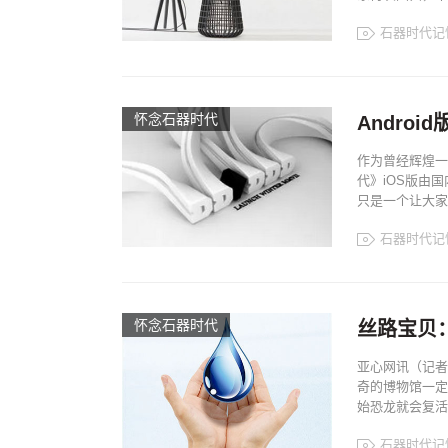
石器时代记
怀念石器时代
Andro
作为曾经辉煌一
代》iOS版由
只是一个让大家率
石器时代记
怀念石器时代
丝路宝贝
亚心网讯（记者
奇的博物馆一定
始恐龙就会复活
石器时代记