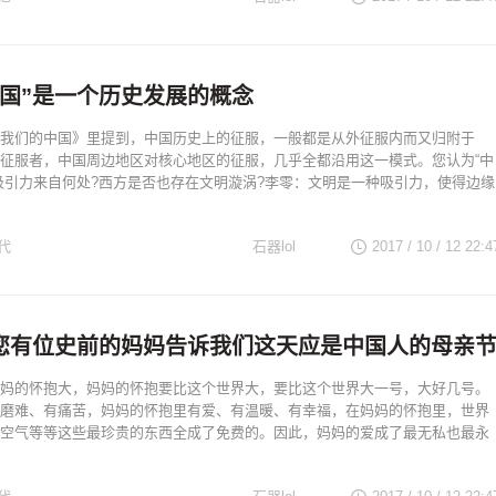
中国”是一个历史发展的概念
我们的中国》里提到，中国历史上的征服，一般都是从外征服内而又归附于
征服者，中国周边地区对核心地区的征服，几乎全都沿用这一模式。您认为“中
吸引力来自何处?西方是否也存在文明漩涡?李零：文明是一种吸引力，使得边缘
代
石器lol
2017 / 10 / 12
22:4
我爱您有位史前的妈妈告诉我们这天应是中国人的母亲
妈的怀抱大，妈妈的怀抱要比这个世界大，要比这个世界大一号，大好几号。
磨难、有痛苦，妈妈的怀抱里有爱、有温暖、有幸福，在妈妈的怀抱里，世界
空气等等这些最珍贵的东西全成了免费的。因此，妈妈的爱成了最无私也最永