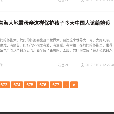
代
石器lol
2017 / 10 / 12
22:4
年前青海大地震母亲这样保护孩子今天中国人该给她设
妈的怀抱大，妈妈的怀抱要比这个世界大，要比这个世界大一号，大好几号。
磨难、有痛苦，妈妈的怀抱里有爱、有温暖、有幸福，在妈妈的怀抱里，世界
空气等等这些最珍贵的东西全成了免费的。因此，妈妈的爱成了最无私也最永
代
石器lol
2017 / 10 / 12
22:4
673
674
675
676
677
›
››