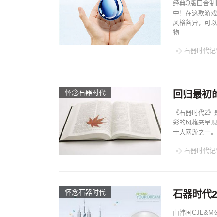
经典Q版回合制
中！在这款游戏
风格各异，可以
物...
石器时代记
怀念石器时代
回归最初
《石器时代2》
彩的风格来呈现
十大网游之一。
石器时代记
怀念石器时代
石器时代2
由韩国CJE&