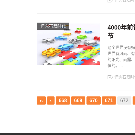
怀念石器时
怀念石器时代
4000
节
这个世界没有妈
世界有风雨、有
的阳光、雨露、
恒的。...
怀念石器时
‹‹
‹
668
669
670
671
672