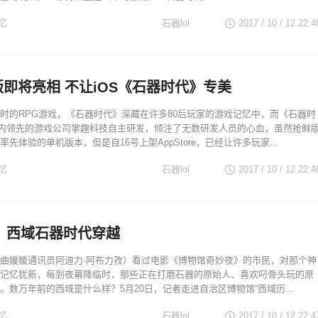
忆
石器lol
2017 / 10 / 12
22:4
id版即将亮相 不让iOS《石器时代》专美
时的RPG游戏，《石器时代》深藏在许多80后玩家的游戏记忆中，而《石器时
国内领先的游戏公司掌趣科技自主研发，倾注了无数研发人员的心血，虽然抢鲜
先体验的单机版本，但是自16号上架AppStore，已经让许多玩家...
忆
石器lol
2017 / 10 / 12
22:4
：西域石器时代穿越
曲媛媛通讯员阿迪力·阿布力孜）看过电影《博物馆奇妙夜》的市民，对那个神
记忆犹新，每到夜幕降临时，那些正在打磨石器的原始人、喜欢叼骨头玩的原
。数万年前的西域是什么样？5月20日，记者走进自治区博物馆“西域历...
忆
石器lol
2017 / 10 / 12
22:4