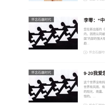
怀念石器时代
李零：“
您在新出版的《
内，因而认同被
国”内部的强大
趋...
怀念石器时
怀念石器时代
9·20
这个世界没有妈
世界有风雨、有
的阳光、雨露、
恒的。...