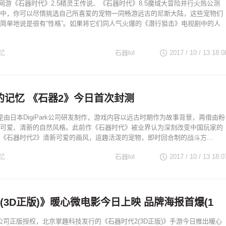
网游《石器时代》2.5精灵王传说、《石器时代》8.5魔域大冒险并行火热公测
中，你可以尽情挑选自己所喜爱的宠物一同畅游远古的尼斯大陆，这些宠物们
简单地说是很有“性格”。如果将它们同人气火爆的《潜行狙击》电视剧中的人
忆
石器lol
2017 / 10 / 13
18:0
的记忆 《石器2》今日首次封测
是由日本DigiPark公司研发制作，游戏内容以远古时期作为故事背景，再借由粉
可爱、清新的自然风格。此前作《石器时代》被业界认为深刻改变中国玩家的
《石器时代2》清新可爱的画风，逗趣活泼的宠物，即时回合制的战斗方...
忆
石器lol
2017 / 10 / 13
18:0
(3D正版)》暖心微电影今日上映 品牌海报首爆(1
M公司正版授权，北京掌趣科技发行的《石器时代2(3D正版)》手游今日推出暖心