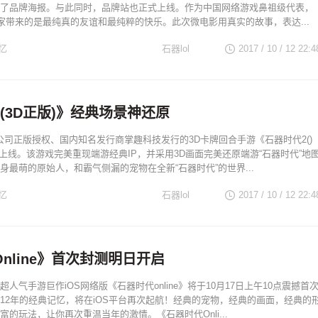
了品牌海报。与此同时，品牌站也正式上线。作为中国网络游戏鼻祖级代表，
玩家带来的是最纯真的友谊和最纯粹的快乐。此次微电影用真实的故事，表达...
忆
石器lol
2017 / 10 / 12
22:4
(3D正版)》经典场景神还原
M公司正版授权、国内知名发行商掌趣科技发行的3D卡牌回合手游《石器时代2()
即将上线。该游戏完美重现端游经典IP，并采用3D画面完美还原端游“石器时代”地
身最萌的原始人，和霸气侧漏的宠物在全新“石器时代”的世界...
忆
石器lol
2017 / 10 / 12
22:4
nline》首次封测明日开启
人气手游巨作iOS网络版《石器时代online》将于10月17日上午10点震撼首
12年的经典记忆，将在iOS平台再次起航！经典的宠物，经典的画面，经典的
富的玩法，让你再次重温当年的激情。《石器时代Onli...