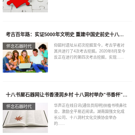
考古百年路：实证5000年文明史 重建中国史前史十八书屋石器网
仰韶村遗址从初次挖掘至今，考古学者对
怀念石器时代
其共进行了4次考古挖掘。2020年8月至今
反正在进行的第四次考古挖掘，实现......
十八书屋石器网让书香浸润乡村 十八洞村举办“书香杯”读好书、讲好故事活动
华声正在线日讯(通信员阳明)扶植书喷鼻社
怀念石器时代
会，激励全平易近阅读。湖南国强文化成
长公司、十八洞村文化交换协会举办
的......