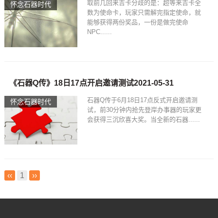
取前几回来吉卡分歧的是：超等来吉卡全
怀念石器时代
数为使命卡，玩家只需解完指定使命，就
能够获得两份奖品，一份是做完使命
NPC......
《石器Q传》18日17点开启邀请测试2021-05-31
石器Q传于6月18日17点反式开启邀请测
怀念石器时代
试，前30分钟内抢先登岸办事器的玩家更
会获得三沉欣喜大奖。当全新的石器......
‹‹
1
››