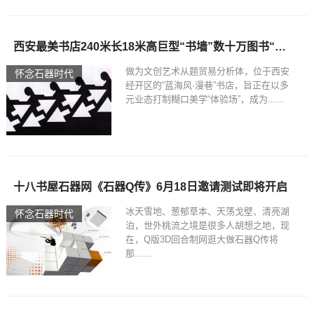
西安最美书店240米长18米高巨型“书墙”数十万图书“殿堂”十八书屋石器网
做为文创艺术从题贸易分析体，位于西安
怀念石器时代
经开区的“蓝海风·漫巷”书店，旨正在以多
元业态打制糊口美学“体验场”，成为......
十八书屋石器网《石器Q传》6月18日邀请测试即将开启
冰天雪地、葱郁草本、天荡戈壁、清亮湖
怀念石器时代
泊，世外桃流之境是很多人胡想之地，现
在，Q版3D回合制网逛大做石器Q传将
那......