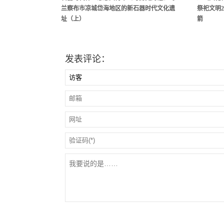
兰察布市凉城岱海地区的新石器时代文化遗
祭祀文明2
址（上）
箭
发表评论：