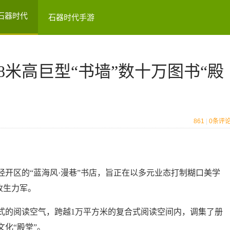
石器时代
石器时代手游
18米高巨型“书墙”数十万图书“殿
861
|
0
条评
区的“蓝海风·漫巷”书店，旨正在以多元业态打制糊口美学
收生力军。
的阅读空气，跨越1万平方米的复合式阅读空间内，调集了册
化“殿堂”。