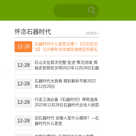
怀念石器时代
MORE>
石器时代什么意思文博丨【与历史对
12-28
话】乌兰察布市凉城岱海地区的新石
器时代文化遗址（上）
红山文化首次完整“走进”黄河流域 揭
12-28
秘史前祭祀文明2022年12月28日石器
论
时代全攻人射箭
石器时代大辞典 精彩解析不断2022
12-28
年12月28日
行走江湖必备《石器时代》神奇道具
12-28
2022年12月28日石器时代全攻人射箭
旧石器时代 安徽人是什么模样？—石
12-28
器时代什么意思