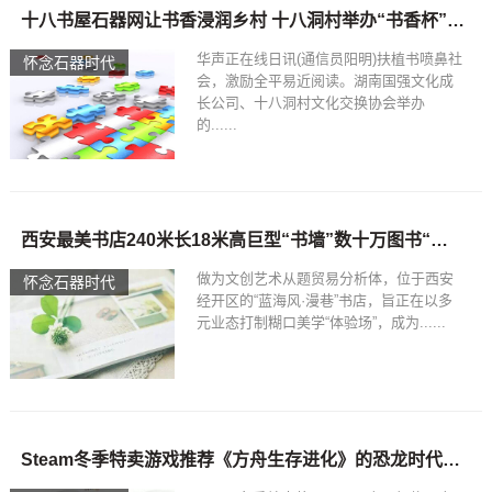
十八书屋石器网让书香浸润乡村 十八洞村举办“书香杯”读好书、讲好故事活动
华声正在线日讯(通信员阳明)扶植书喷鼻社
怀念石器时代
会，激励全平易近阅读。湖南国强文化成
长公司、十八洞村文化交换协会举办
的......
西安最美书店240米长18米高巨型“书墙”数十万图书“殿堂”十八书屋石器网
做为文创艺术从题贸易分析体，位于西安
怀念石器时代
经开区的“蓝海风·漫巷”书店，旨正在以多
元业态打制糊口美学“体验场”，成为......
Steam冬季特卖游戏推荐《方舟生存进化》的恐龙时代很精彩2022年1月28日