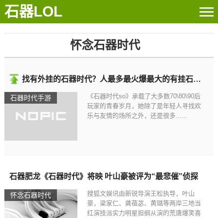
石器LOL
怀念石器时代
找有外挂的石器时代？人最多最火爆最大的有挂石器时代
《石器时代so》承载了大多数70\80\90后
石器时代手游
玩家的青春岁月，她除了是年轻人寻找欢
乐与友情的场所之外，还是很多......
石器肥龙《石器时代》将映 叶山豪被评为“最悲催”侦探
搜狐文娱讯由新锐导演王松执导，叶山
怀念石器时代
豪，梁家仁、龚蓓苾、黄璐等两岸三地当
红演技派实力明星担纲从演的荒唐爆笑喜