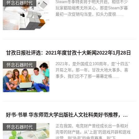
Steam冬季特卖将于明天开启，相信不少
怀念石器时代
玩家都阻缩煮无所关心，那是Steam岁暮
最初一次促销勾当里，扣头力度很......
甘孜日报社评选：2021年度甘孜十大新闻2022年1月28日
2021年，是外国成立100周年，是“十四五”
怀念石器时代
开局之年。那一年，甘孜大地大事多、喜
事多，我们忘不了那一幕幕定格......
好书·书单 华东师范大学出版社人文社科类好书推荐，石器时代开创未来漫画
正在我国，电竞财产曾经成长出一条相对
怀念石器时代
完零的财产链。从“上逛”的逛戏开辟和逛戏
运营，到“外逛”的电竞赛事，到“下......