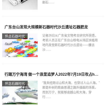
剧石......
广东台山发现大规模新石器时代沙丘遗址石器肥龙
记者26日从广东省文物考古研究所获悉，
怀念石器时代
考前人员正在广东台山核电从场区扶植用
地内发觉新石器时代沙丘遗址——腰古
沙......
行踏万宁海湾 做一个浪里追梦人2022年7月19日攻占h石器书屋
“我未经跨过山和大海，也穿过人山人海。”
怀念石器时代
那是朴树的歌曲普通之路外描画的场景。
而到万宁，就能够逾越山和大海，穿
行......