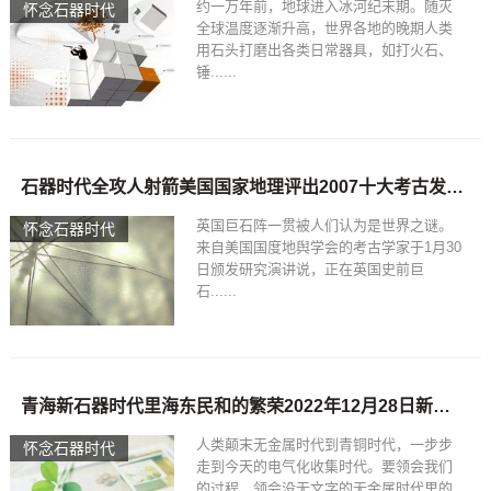
约一万年前，地球进入冰河纪末期。随灭
怀念石器时代
全球温度逐渐升高，世界各地的晚期人类
用石头打磨出各类日常器具，如打火石、
锤......
石器时代全攻人射箭美国国家地理评出2007十大考古发现[组图]
英国巨石阵一贯被人们认为是世界之谜。
怀念石器时代
来自美国国度地舆学会的考古学家于1月30
日颁发研究演讲说，正在英国史前巨
石......
青海新石器时代里海东民和的繁荣2022年12月28日新石器时代漫画
人类颠末无金属时代到青铜时代，一步步
怀念石器时代
走到今天的电气化收集时代。要领会我们
的过程，领会没无文字的无金属时代里的