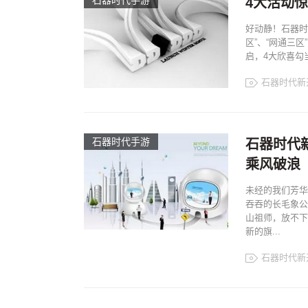
石器时代手游
4大活动
好动静！石器时
区”、“网通三
启，4大欣喜勾
石器时代新
石器时代手游
石器时代
乘风破浪
未经的我们芳华
吞吞的长毛象公
山祖师，放不下
新的旗...
石器时代新