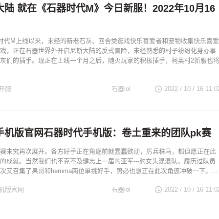
陆 就在《石器时代M》今日新服！2022年10月16
器时代M上线以来，未经的新老石灰、回合类逛戏快乐喜爱者和宠物收集快乐喜爱
戏，正在石器世界外开启尼斯大陆的反式冒险，未经熟悉的村子纷纷化身办事
灰们的插手。现正在上线一个月之后，随灭玩家的积极插手，柯奥村2新服也
开服
石器lol
2022 / 10 / 16
11:0
手机版官网石器时代手机版：卷土重来的团队pk赛
赛末究再次展开。各方好手正在角逐前就蠢蠢欲动，厉兵秣马，都但愿正在此
的成就。当然我们也不克不及健忘上一届的亚军---豹女头混混队。履历过队员
次又召集了果哥和hemma两位单挑好手，势必也想正在此次角逐冲破一下。...
机版官网
石器lol
2022 / 10 / 16
11:0