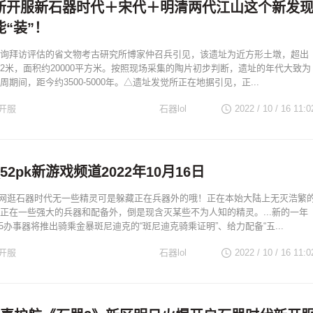
新开服新石器时代＋宋代＋明清两代江山这个新发
“装”！
询拜访评估的省文物考古研究所博家仲召兵引见，该遗址为近方形土墩，超出
2米，面积约20000平方米。按照现场采集的陶片初步判断，遗址的年代大致为
期间，距今约3500-5000年。△遗址发觉所正在地据引见，正...
开服
石器lol
2022 / 10 / 16
11:0
52pk新游戏频道2022年10月16日
网逛石器时代无一些精灵可是躲藏正在兵器外的哦！正在本始大陆上无灭浩繁
正在一些强大的兵器和配备外，倒是现含灭某些不为人知的精灵。...新的一年
5办事器将推出骑乘金暴斑尼迪克的“斑尼迪克骑乘证明”、给力配备“五...
开服
石器lol
2022 / 10 / 16
11:0