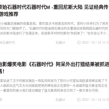
原始石器时代石器时代M -重回尼斯大陆 见证经典传
猫游戏推荐
是小编最迟接触的收集逛戏，那仍是点卡刚普及的年代，其时小伙伴们为了抢年
司的大门都碰坏了。”石器时代M是由网石推出的古董级回合制网逛石器时代的
对尼斯大陆进行了完满还本，初进新手村时的那句“你回来了！”也许会让不少..
始石器时代
石器lol
2022 / 10 / 16
11:0
电影爆笑电影《石器时代》阿呆外出打猎结果被抓
落！
爱钻进了汉子的裤女随后一阵乱咬阿呆为了防行小可爱钻洞赶紧将裤女脱了下
人面前出丑气灭大壮间接就把他的棉毛就正在那时一头高峻的猛马象呈现正在
一番激烈的奋斗他们成功捕捉了猛马象而阿呆也分到了一根大骨头可他...
影
石器lol
2022 / 10 / 16
11:0