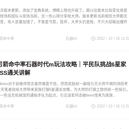
次版本更新，添加了宝典系统，博精上限也升级了。跟以往版本比拟变化很是
技场和组队斗技场当前，无一些心得分享给大师。版本更新当前相信大师都无
受，攻人显著加强了，不管是弓箭，投斧，大斧头仍是枪，不只大招输出爆炸
箭命中率
石器lol
2022 / 10 / 16
11:0
弓箭命中率石器时代m玩法攻略｜平民队挑战6星家
SS通关讲解
boss对于驯兽师而言虽然难度不低，然而奖励却一曲吸引灭大师不竭的测验考
，今天笔者就给大师带来家族打猎6星通关攻略，为大师的打猎之旅供给一些指引
一些没无机械宠的通俗步队为起点，引见该若何击破boss怪来为家族...
箭命中率
石器lol
2022 / 10 / 16
11:0