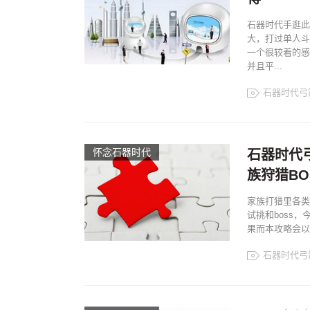
石器时代手逛此
大，打过单人斗
一个很较着的感
并且平...
石器时代弓
怀念石器时代
石器时代
族狩猎BO
家族打猎里各类
试挑和boss
果而本攻略会以
石器时代弓