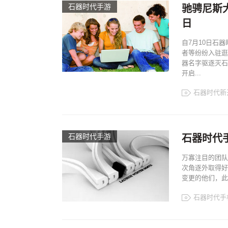
石器时代手游
驰骋尼斯大
日
自7月10日石
者等纷纷入驻逛
器名字驱逐灭石
开启...
石器时代新
石器时代手游
石器时代
万寡注目的团队
次角逐外取得好
变更的他们，此
石器时代手