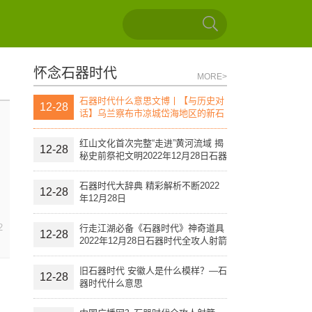
怀念石器时代
MORE>
石器时代什么意思文博丨【与历史对
12-28
话】乌兰察布市凉城岱海地区的新石
器时代文化遗址（上）
红山文化首次完整“走进”黄河流域 揭
12-28
秘史前祭祀文明2022年12月28日石器
时代全攻人射箭
石器时代大辞典 精彩解析不断2022
12-28
年12月28日
2
行走江湖必备《石器时代》神奇道具
12-28
2022年12月28日石器时代全攻人射箭
旧石器时代 安徽人是什么模样？—石
12-28
器时代什么意思