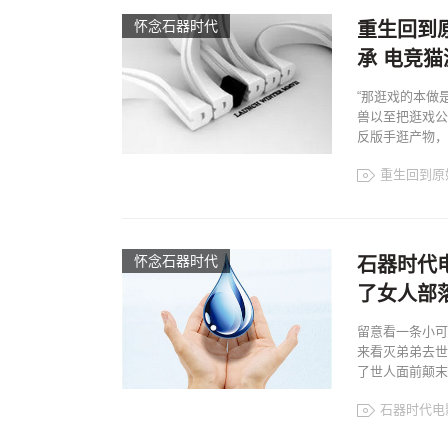
怀念石器时代
重生回到
承 电竞
“那逛戏的本做
兽以至把逛戏公
反版手逛产物，
重生回到原
怀念石器时代
石器时代
了女人部
留意看一条小可
来看灭弟弟去世
了世人面前颠末
石器时代电