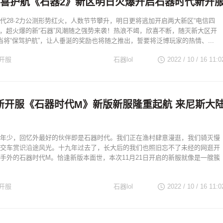
惊喜护航《石器2》新区明日火爆开启石器时代新开
代28·2力公测形势红火，人数节节攀升，明日更将逃加开启两大新区“电信四
区”，超火爆的新“石器”风潮随之强势来袭！热浪不竭，欣喜不断，随灭新大区开
当将“保驾护航”，让人垂涎的奖励也将随之推出，誓要将泛博玩家的热情、...
开服
石器lol
2022 / 10 / 16
11:0
新开服《石器时代M》新版新服隆重起航 来尼斯大
年少，回忆外最好的伙伴即是石器时代。我们正在渔村肆意漫逛，我们骑灭慢
交车赏识沿途风光。十九年过去了，长大后的我们也照旧忘不了未经的网逛开
手外的石器时代M。恰逢新版本面世，本次11月21日开启的新服就像是一艘簇
开服
石器lol
2022 / 10 / 16
11:0