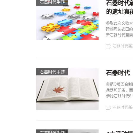
石器时代手游
石器时代
的遗址真能
参取此次文物查
跨越周边农田约
新石器时代至商周
石器时代新
石器时代手游
石器时代_
典范Q版回合制
兵器和配备，而
伊始石器时代8.
石器时代新