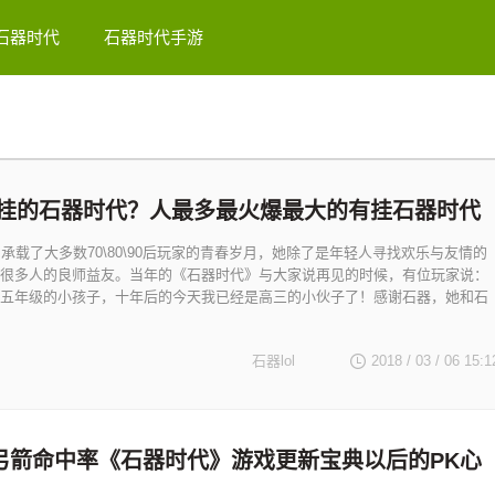
石器时代
石器时代手游
挂的石器时代？人最多最火爆最大的有挂石器时代
》承载了大多数70\80\90后玩家的青春岁月，她除了是年轻人寻找欢乐与友情的
很多人的良师益友。当年的《石器时代》与大家说再见的时候，有位玩家说：
五年级的小孩子，十年后的今天我已经是高三的小伙子了！感谢石器，她和石
石器lol
2018 / 03 / 06
15:1
弓箭命中率《石器时代》游戏更新宝典以后的PK心