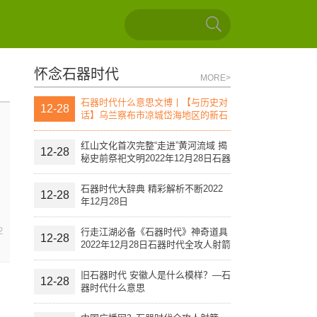
怀念石器时代
MORE>
石器时代什么意思文博丨【与历史对
12-28
话】乌兰察布市凉城岱海地区的新石
器时代文化遗址（上）
红山文化首次完整“走进”黄河流域 揭
12-28
秘史前祭祀文明2022年12月28日石器
时代全攻人射箭
石器时代大辞典 精彩解析不断2022
12-28
年12月28日
2
行走江湖必备《石器时代》神奇道具
12-28
2022年12月28日石器时代全攻人射箭
旧石器时代 安徽人是什么模样？—石
12-28
器时代什么意思