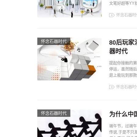
文笔好超等YY就
怀念石器时
怀念石器时代
80后玩
器时代
提起你接触的第
停运，虽然随后
逛上能玩到那款典
怀念石器时
怀念石器时代
为什么中
端午节，过端午
传说,于是不只发