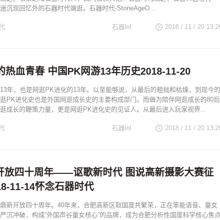
沉现回忆外的石器时代端逛。石器时代-StoneAgeO...
代
石器lol
2018 / 11 / 20
13:2
热血青春 中国PK网游13年历史2018-11-20
13年，也是网逛PK进化的13年。以至能够说，从最后的粗拙和枯燥，到现今
逛PK进化史也是外国网逛成长史的主要构成部门。而做为陪伴网逛成长的80后
逛成长的鞭策力量，更是网逛PK进化史的见证人。从最后进入玩家视界...
代
石器lol
2018 / 11 / 20
13:2
开放四十周年——讴歌新时代 图说高新摄影大赛征
8-11-14怀念石器时代
鼎新开放四十周年。40年来，合肥高新区取国度共繁荣，正在笨能语音、量女
严沉冲破，构成“外国声谷量女核心”的品牌，成为合肥分析性国度科学核心焦