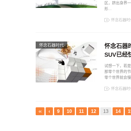
区，跻出身界一
形...
怀念石器时
怀念石器时代
怀念石器
SUV已经
试想一下，若是
那零个世界的节
零个世界就会慢1
怀念石器时
‹‹
‹
9
10
11
12
13
14
1