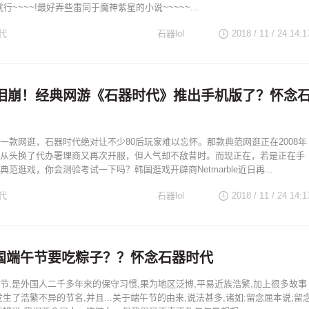
行~~~~!最好弄些雷同于魔神紫星的小说~~~~~...
代
石器lol
2018 / 11 / 24
14:1
家泪崩！经典网游《石器时代》推出手机版了？怀念
一款网逛，石器时代绝对让不少80后玩家难以忘怀。那款典范网逛正在2008年
从头换了代办署理商又再次开服，但人气却不敌昔时。而现正在，若是正在手
范逛戏，你会测验考试一下吗？韩国逛戏开辟商Netmarble近日再...
代
石器lol
2018 / 11 / 24
14:1
国端午节要吃粽子？？怀念石器时代
节,是外国人二千多年来的保守习惯,果为地区泛博,平易近族浩繁,加上很多故事
生了浩繁不异的节名,并且...关于端午节的由来,说法甚多,诸如:留念屈本说;留