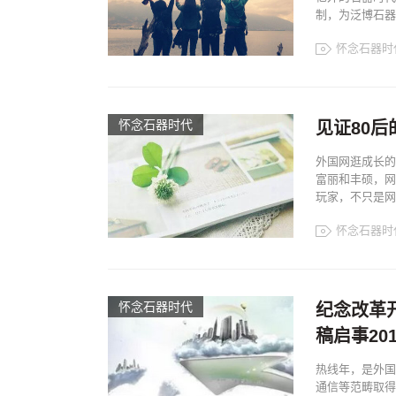
制，为泛博石器迷
怀念石器时
怀念石器时代
见证80后的
外国网逛成长的
富丽和丰硕，网
玩家，不只是网
怀念石器时
怀念石器时代
纪念改革
稿启事201
热线年，是外国
通信等范畴取得