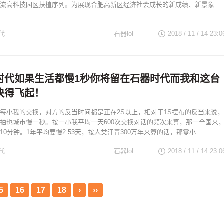
流高科技园区扶植序列。为展现合肥高新区经济社会成长的新成绩、新景象
代
石器lol
2018 / 11 / 14
23:0
时代如果生活都慢1秒你将留在石器时代而我和这台
快得飞起！
每小我的交换，对方的反当时间都是正在2S以上，相对于1S摆布的反当来说，
拍也城市慢一秒。按一小我平均一天600次交换对话的频次来算，那一全国来
0分钟。1年平均要慢2.53天，按人类汗青300万年来算的话，那零小...
代
石器lol
2018 / 11 / 14
23:0
5
16
17
18
›
››