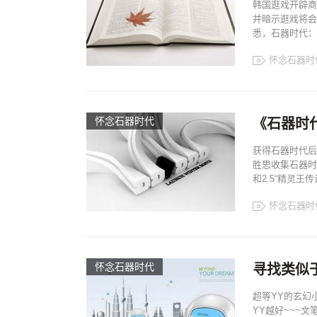
韩国逛戏开辟商N
并暗示逛戏将会
悉，石器时代：手
怀念石器时
怀念石器时代
《石器时
获得石器时代后
胜思收集石器时
和2.5“精灵
怀念石器时
怀念石器时代
寻找类似于
超等YY的玄幻小
YY越好~~~