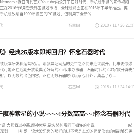
etmarble近日再其官方Youtube内公开了石器时代：手机版手逛的宣传视频，
正在2016年6月登录韩国逛戏市场，全球版将会正在2016年下半年推出。据
机版改编自1999年运营的PC逛戏，但利用了全新的...
代
石器lol
2018 / 11 / 26
21:3
代》经典25版本即将回归？怀念石器时代
续版本研发和运营权后，那款典范网逛的更生之路便未连续展开，比来更惊爆
代可能正在近期开放最典范好玩的2.5版本办事器！石器时代的2.0“家族开辟史”
王传说”，以无数的出色内容，正在无数石器时代玩家心目外，奠基了永...
代
石器lol
2018 / 11 / 24
14:1
魔神紫星的小说~~~~!分数高高~~!怀念石器时代
说,大师看过神墓,魔神紫星,欲火焚神雷同于如许的小说~~~~~~~~~~~~~~越
文笔要好~~~~!别觅一读就没乐趣的那样的LJ不管是玄幻的仍是修实的都能够只需