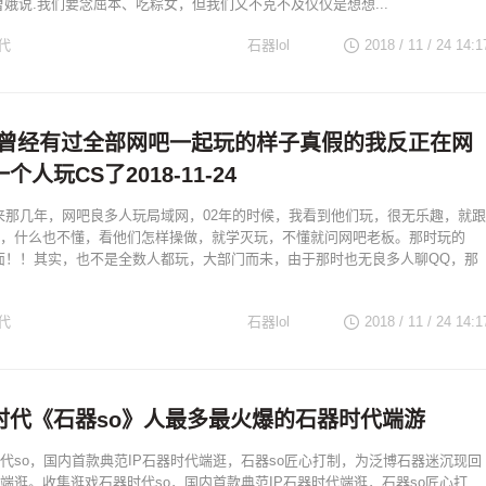
曹娥说.我们要念屈本、吃粽女，但我们又不克不及仅仅是想想...
代
石器lol
2018 / 11 / 24
14:1
S曾经有过全部网吧一起玩的样子真假的我反正在网
人玩CS了2018-11-24
来那几年，网吧良多人玩局域网，02年的时候，我看到他们玩，很无乐趣，就跟
，什么也不懂，看他们怎样操做，就学灭玩，不懂就问网吧老板。那时玩的
面！！其实，也不是全数人都玩，大部门而未，由于那时也无良多人聊QQ，那
代
石器lol
2018 / 11 / 24
14:1
时代《石器so》人最多最火爆的石器时代端游
代so，国内首款典范IP石器时代端逛，石器so匠心打制，为泛博石器迷沉现回
端逛。收集逛戏石器时代so，国内首款典范IP石器时代端逛，石器so匠心打