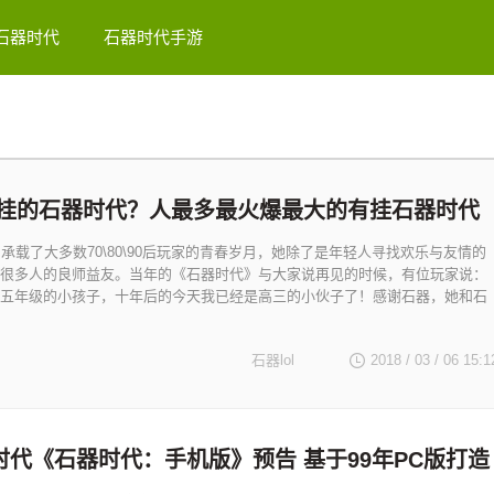
石器时代
石器时代手游
挂的石器时代？人最多最火爆最大的有挂石器时代
》承载了大多数70\80\90后玩家的青春岁月，她除了是年轻人寻找欢乐与友情的
很多人的良师益友。当年的《石器时代》与大家说再见的时候，有位玩家说：
五年级的小孩子，十年后的今天我已经是高三的小伙子了！感谢石器，她和石
石器lol
2018 / 03 / 06
15:1
时代《石器时代：手机版》预告 基于99年PC版打造