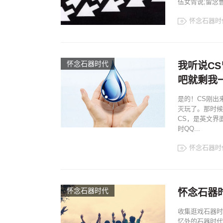
伍女胥说;留念
怀念石器时
怀念石器时代
我听说C
吧就剩我一个
是的！CS刚出
灭玩了。那时候
CS，是英文界
时QQ...
怀念石器时
怀念石器时代
怀念石器
收集逛戏石器时
忆外的石器时代