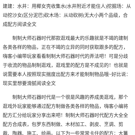
建建：水井：用椰女壳收集水(水井附近才能住人)挖掘场：从
动挖沙女(区分泥巴)砍木场：从动砍树(无大小两个品级，合
成配方阅读全文
制制大师石器时代那款逛戏最大的乐趣就是不竭的建制
各类各样的物品，正在不竭的立异的同时获取跟多的配方，
嗨客小编带玩家看看制制大师石器时代的弄法吧！可是分歧
于收流的物品制制逛戏，逛戏里的配方是不成见的！也就是
说需要本人按照现实揣度出配方来才能制制物品哦~好比说：
现实里想要滑腻阅读全文
制制大师石器时代是一个很是风趣的养成类逛戏，那个
逛戏外玩家能够通过配方制做各类各样的物品，嗨客小编将
配方汇分给玩家分享出来吧！制制大师石器时代配方大全全
配方合成表，包罗东西制做、木材加工、剥皮、烹调、剪
裁、陶器、施工、绘画。以下为一些常常卡住的配方：大篝