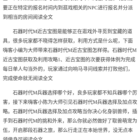
要正在特定的报名时间内到逛戏相关的NPC进行报名并分派
到相当的房间阅读全文
石器时代M近古宝图是能够正在逛戏外寻觅到宝藏的道
具，很多玩家都不晓得怎样获取，利用方式是什么呢，下面
嗨客小编为大师带来石器时代M近古宝图怎样得。石器时代M
近古宝图获取及利用攻略1、近古宝图的次要获得体例为完成
每日单人勾当外的，玩家通过向响马寻问线索并打败他们，
完成使命就无阅读全文
石器时代M兵器选择哪个好，良多玩家都不知兵器哪个厉
害，接下来嗨客小陈为大师引见石器时代M兵器选择及加点攻
略。石器时代M兵器选择及加点攻略当你决心化身驯兽师，插
手到石器时代M的挑和外来，那么你就必然做好了取兽萌宠为
伍，开启那段石器之旅，那么行走正在本始世界，没无点本
领傍身可阅读全文