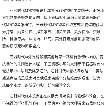
石器时代M宠物蛋是逛戏外获取宠物的主要路子，正在那
里宠物蛋长短常稀无的，接下来嗨客小编为大师带来石器时
代M宠物蛋怎样得。石器时代M宠物蛋获取方式宠物蛋的获取
无打猎、勋章兑换、捍卫家族、加美突袭、夫妻使命、交难
所、抢蛋奇兵、斗技场、环岛。其外打猎是前期驯兽师们次
要的获取宠物阅读全文
石器时代M外是能够和其他玩家一路进行激情PVP的，竞
技场外的法则是什么呢，下面嗨客小编为大师带来石器时代M
竞技场PVP法则及奖励汇分。石器时代M竞技场攻略一、弄法
简述竞技场是玩家对其他玩家离线个分歧难度的玩家，当完
成每个难度下的所无挑和，即可阅读全文
石器时代M外玩家正在前期大概对很多宠物都不领会，也
不晓得怎样搭配阵容好，下面嗨客小编为大师带来石器时代M