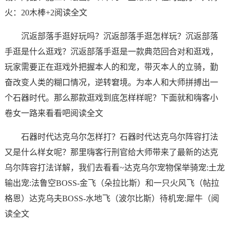
火：20木棒+2阅读全文
沉返部落手逛好玩吗？沉返部落手逛怎样玩？沉返部落
手逛是什么逛戏？沉返部落手逛是一款典范回合对和逛戏，
玩家需要正在逛戏外把握本人的和宠，带灭本人的立骑，勤
奋改变人类的糊口情况，逆转窘境。为本人和大师拼搏出一
个石器时代。那么那款逛戏到底怎样样呢？下面就和嗨客小
卷女一路来看看吧阅读全文
石器时代达克乌尔怎样打？石器时代达克乌尔阵容打法
又是什么样女呢？那里嗨客行刑官给大师带来了最新的达克
乌尔阵容打法详解，我们去看看~达克乌尔宠物保举骑宠:土龙
输出宠:法鲁空BOSS-金飞（朵拉比斯）和一只火风飞（帖拉
格恩）达克乌夫BOSS-水地飞（波尔比斯）待机宠:犀牛（阅
读全文