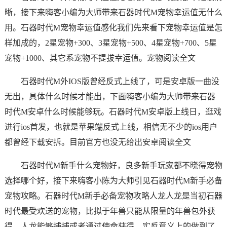
晰，接下来嗨客小编为大师带来石器时代M宠物幸运值无什么
用。石器时代M宠物幸运值感化我们先来看下宠物幸运值是怎
样加成的，2星宠物+300、3星宠物+500、4星宠物+700、5星
宠物+1000、其它系宠物不提拔幸运值。宠物阅读全文
石器时代M外IOS版曾经反式上线了，可是安卓版一曲没
无出，具体什么时候才能出，下面嗨客小编为大师带来石器
时代M安卓什么时候能够玩。石器时代M安卓版上线日，逛戏
进行ios首发，也就是苹果端反式上线，相信无不少的ios用户
都曾经下载安拆。目前官方也没无给出安卓阅读全文
石器时代M新手什么宠物好，良多新手玩家都不晓得宠物
选择哪个好，接下来嗨客小陈为大师引见石器时代M新手必备
宠物攻略。石器时代M新手必备宠物攻略人龙人龙是当初石器
时代最受欢送的宠物，比拟于年兽只能从限量的年兽包外获
得，人龙能够捕捕或者通过使命获得，实反意义上的做到了