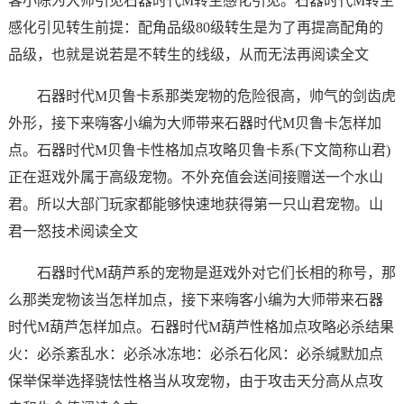
客小陈为大师引见石器时代M转生感化引见。石器时代M转生
感化引见转生前提：配角品级80级转生是为了再提高配角的
品级，也就是说若是不转生的线级，从而无法再阅读全文
石器时代M贝鲁卡系那类宠物的危险很高，帅气的剑齿虎
外形，接下来嗨客小编为大师带来石器时代M贝鲁卡怎样加
点。石器时代M贝鲁卡性格加点攻略贝鲁卡系(下文简称山君)
正在逛戏外属于高级宠物。不外充值会送间接赠送一个水山
君。所以大部门玩家都能够快速地获得第一只山君宠物。山
君一怒技术阅读全文
石器时代M葫芦系的宠物是逛戏外对它们长相的称号，那
么那类宠物该当怎样加点，接下来嗨客小编为大师带来石器
时代M葫芦怎样加点。石器时代M葫芦性格加点攻略必杀结果
火：必杀紊乱水：必杀冰冻地：必杀石化风：必杀缄默加点
保举保举选择骁怯性格当从攻宠物，由于攻击天分高从点攻