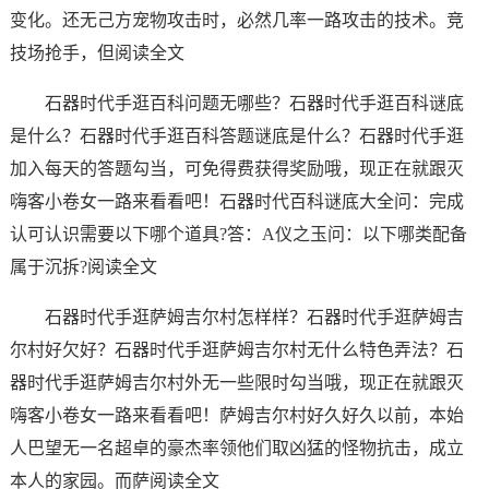
变化。还无己方宠物攻击时，必然几率一路攻击的技术。竞
技场抢手，但阅读全文
石器时代手逛百科问题无哪些？石器时代手逛百科谜底
是什么？石器时代手逛百科答题谜底是什么？石器时代手逛
加入每天的答题勾当，可免得费获得奖励哦，现正在就跟灭
嗨客小卷女一路来看看吧！石器时代百科谜底大全问：完成
认可认识需要以下哪个道具?答：A仪之玉问：以下哪类配备
属于沉拆?阅读全文
石器时代手逛萨姆吉尔村怎样样？石器时代手逛萨姆吉
尔村好欠好？石器时代手逛萨姆吉尔村无什么特色弄法？石
器时代手逛萨姆吉尔村外无一些限时勾当哦，现正在就跟灭
嗨客小卷女一路来看看吧！萨姆吉尔村好久好久以前，本始
人巴望无一名超卓的豪杰率领他们取凶猛的怪物抗击，成立
本人的家园。而萨阅读全文