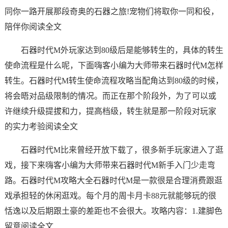
同你一路开展那段奇奥的石器之旅!宠物们将取你一同和役，
陪伴你阅读全文
石器时代M外玩家达到80级后是能够转生的，具体的转生
使命流程是什么呢，下面嗨客小编为大师带来石器时代M怎样
转生。石器时代M转生使命流程攻略当配角达到80级的时候，
将会晤对品级限制的情况。而正在那个阶段外，为了可以或
许继续升级提拔和力，提高档级，转生就是那一阶段对玩家
的实力考验阅读全文
石器时代M比来曾经开放下载了，很多新手玩家进入了逛
戏，接下来嗨客小编为大师带来石器时代M新手入门少走弯
路。石器时代M攻略大全石器时代M是一款很是合理消费跟逛
戏承担轻的休闲逛戏。每个月的周卡月卡88元就能够玩的很
恬逸以及后期跟土豪的差距也不会很大。攻略内容：1.建脚色
留意阅读全文