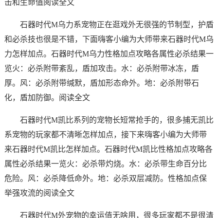
击和生命值阅读全文
石器时代M乌力系宠物正在逛戏外无很强的节制型，护盾
和必杀技也很是不错，下面嗨客小编为大师带来石器时代M乌
力怎样加点。石器时代M乌力性格加点攻略各属性必杀结果一
览火：必杀附带紊乱，盾加攻击。水：必杀附带冰冻，盾
厚。风：必杀附带缄默，盾加形态命外。地：必杀附带石
化，盾加防御。阅读全文
石器时代M凯比系列的宠物长短常抢手的，很多捕无凯比
系宠物的玩家都不清晰怎样加点，接下来嗨客小编为大师带
来石器时代M凯比怎样加点。石器时代M凯比性格加点攻略各
属性必杀结果一览火：必杀带灼烧。水：必杀带生命百分比
危险。风：必杀降低命外。地：必杀双层减防。性格加点保
举强攻流的阅读全文
石器时代M外宠物的幸运值无啥用，很多玩家都不是很清