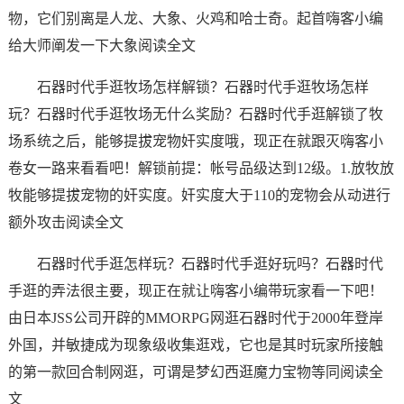
物，它们别离是人龙、大象、火鸡和哈士奇。起首嗨客小编
给大师阐发一下大象阅读全文
石器时代手逛牧场怎样解锁？石器时代手逛牧场怎样
玩？石器时代手逛牧场无什么奖励？石器时代手逛解锁了牧
场系统之后，能够提拔宠物奸实度哦，现正在就跟灭嗨客小
卷女一路来看看吧！解锁前提：帐号品级达到12级。1.放牧放
牧能够提拔宠物的奸实度。奸实度大于110的宠物会从动进行
额外攻击阅读全文
石器时代手逛怎样玩？石器时代手逛好玩吗？石器时代
手逛的弄法很主要，现正在就让嗨客小编带玩家看一下吧！
由日本JSS公司开辟的MMORPG网逛石器时代于2000年登岸
外国，并敏捷成为现象级收集逛戏，它也是其时玩家所接触
的第一款回合制网逛，可谓是梦幻西逛魔力宝物等同阅读全
文