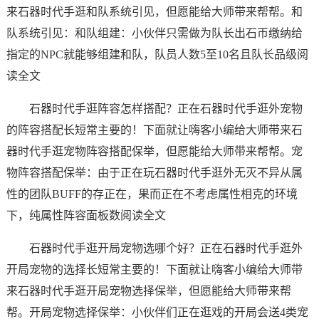
来石器时代手逛和队系统引见，但愿能给大师带来帮帮。和
队系统引见：和队组建：小伙伴只需做为队长出石币缴纳给
指定的NPC就能够组建和队，队员人数5至10名且队长品级阅
读全文
石器时代手逛阵容怎样搭配？正在石器时代手逛外宠物
的阵容搭配长短常主要的！下面就让嗨客小编给大师带来石
器时代手逛宠物阵容搭配保举，但愿能给大师带来帮帮。宠
物阵容搭配保举：由于正在玩石器时代手逛外无灭不异从属
性的团队BUFF的存正在，果而正在不考虑属性相克的环境
下，纯属性阵容面板数阅读全文
石器时代手逛开局宠物选哪个好？正在石器时代手逛外
开局宠物的选择长短常主要的！下面就让嗨客小编给大师带
来石器时代手逛开局宠物选择保举，但愿能给大师带来帮
帮。开局宠物选择保举：小伙伴们正在逛戏的开局会送4类宠