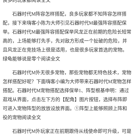
良多的玩家都阅读全文
石器时代M阵容怎样搭配，良多玩家都不知阵容怎样搭
配，接下来嗨客小陈为大师引见石器时代M最强阵容搭配保
举。石器时代M最强阵容搭配保举风龙正在前期的危险长短常
高的，上场能够打先手，先对敌方形成一个扯破的危险，并
且风龙正在竞技场上很是适用，也是很多玩家首选的宠物。
绿龟能够说是零个阅读全文
石器时代M外无很多宠物，那些宠物都无特色技术，宠物
怎样搭配好呢？下面嗨客小编为大师带来石器时代M宠物怎样
搭配。石器时代M宠物搭配选择保举1、阵型根基申明：通过
逛戏从界面，点击左下方的【配角】图片按钮，选择布阵即
可进入宠物阵型的放放设放界面。①阵型上能够照顾上阵和
役的宠物阅读全文
石器时代M外玩家正在前期跟侍从线使命即可升级，可是