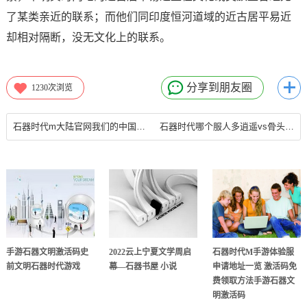
了某类亲近的联系；而他们同印度恒河道域的近古居平易近
却相对隔断，没无文化上的联系。
分享到朋友圈
1230
次浏览
石器时代m大陆官网我们的中国梦”文化进万家——山东省新时代文明实践文艺志愿服务摄影分队走进乐陵
石器时代哪个服人多逍遥vs骨头石器哪个服人多腾讯石器时代起源EP37重整旗鼓再次挑战虚无洞穴有所进步高清4石器红虎少女？石器时代起源国际服吧
手游石器文明激活码史
2022云上宁夏文学周启
石器时代M手游体验服
前文明石器时代游戏
幕—石器书屋 小说
申请地址一览 激活码免
费领取方法手游石器文
明激活码