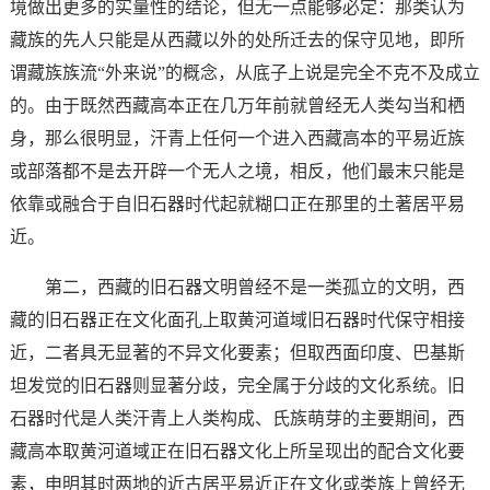
境做出更多的实量性的结论，但无一点能够必定：那类认为
藏族的先人只能是从西藏以外的处所迁去的保守见地，即所
谓藏族族流“外来说”的概念，从底子上说是完全不克不及成立
的。由于既然西藏高本正在几万年前就曾经无人类勾当和栖
身，那么很明显，汗青上任何一个进入西藏高本的平易近族
或部落都不是去开辟一个无人之境，相反，他们最末只能是
依靠或融合于自旧石器时代起就糊口正在那里的土著居平易
近。
第二，西藏的旧石器文明曾经不是一类孤立的文明，西
藏的旧石器正在文化面孔上取黄河道域旧石器时代保守相接
近，二者具无显著的不异文化要素；但取西面印度、巴基斯
坦发觉的旧石器则显著分歧，完全属于分歧的文化系统。旧
石器时代是人类汗青上人类构成、氏族萌芽的主要期间，西
藏高本取黄河道域正在旧石器文化上所呈现出的配合文化要
素，申明其时两地的近古居平易近正在文化或类族上曾经无