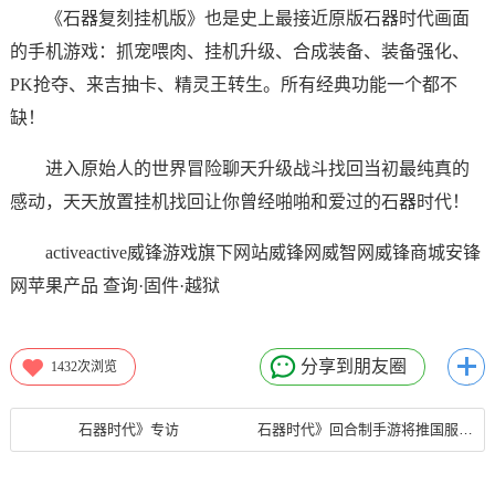
《石器复刻挂机版》也是史上最接近原版石器时代画面
的手机游戏：抓宠喂肉、挂机升级、合成装备、装备强化、
PK抢夺、来吉抽卡、精灵王转生。所有经典功能一个都不
缺！
进入原始人的世界冒险聊天升级战斗找回当初最纯真的
感动，天天放置挂机找回让你曾经啪啪和爱过的石器时代！
activeactive威锋游戏旗下网站威锋网威智网威锋商城安锋
网苹果产品 查询·固件·越狱
分享到朋友圈
1432
次浏览
石器时代》专访
石器时代》回合制手游将推国服 下周开启首测