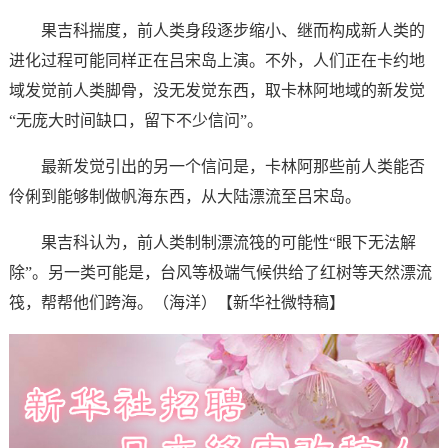
果吉科揣度，前人类身段逐步缩小、继而构成新人类的
进化过程可能同样正在吕宋岛上演。不外，人们正在卡约地
域发觉前人类脚骨，没无发觉东西，取卡林阿地域的新发觉
“无庞大时间缺口，留下不少信问”。
最新发觉引出的另一个信问是，卡林阿那些前人类能否
伶俐到能够制做帆海东西，从大陆漂流至吕宋岛。
果吉科认为，前人类制制漂流筏的可能性“眼下无法解
除”。另一类可能是，台风等极端气候供给了红树等天然漂流
筏，帮帮他们跨海。（海洋）【新华社微特稿】