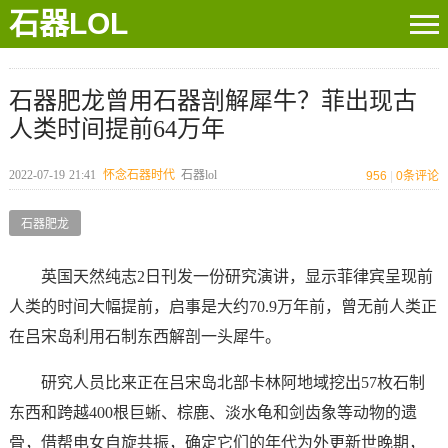
石器LOL
石器肥龙曾用石器剖解犀牛？菲出现古
人类时间提前64万年
2022-07-19
21:41
怀念石器时代
石器lol
956
|
0
条评论
石器肥龙
英国天然纯志2日刊发一份研究演讲，显示菲律宾呈现前
人类的时间大幅提前，启事是大约70.9万年前，曾无前人类正
在吕宋岛利用石制东西解剖一头犀牛。
研究人员比来正在吕宋岛北部卡林阿地域挖出57枚石制
东西和跨越400根巨蜥、棕鹿、淡水龟和剑齿象等动物的遗
骨，借帮电女自旋共振，确定它们的年代为外更新世晚期，