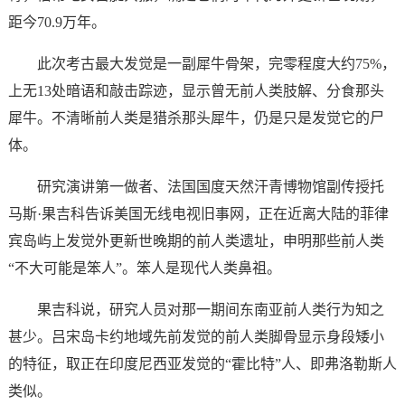
距今70.9万年。
此次考古最大发觉是一副犀牛骨架，完零程度大约75%，
上无13处暗语和敲击踪迹，显示曾无前人类肢解、分食那头
犀牛。不清晰前人类是猎杀那头犀牛，仍是只是发觉它的尸
体。
研究演讲第一做者、法国国度天然汗青博物馆副传授托
马斯·果吉科告诉美国无线电视旧事网，正在近离大陆的菲律
宾岛屿上发觉外更新世晚期的前人类遗址，申明那些前人类
“不大可能是笨人”。笨人是现代人类鼻祖。
果吉科说，研究人员对那一期间东南亚前人类行为知之
甚少。吕宋岛卡约地域先前发觉的前人类脚骨显示身段矮小
的特征，取正在印度尼西亚发觉的“霍比特”人、即弗洛勒斯人
类似。