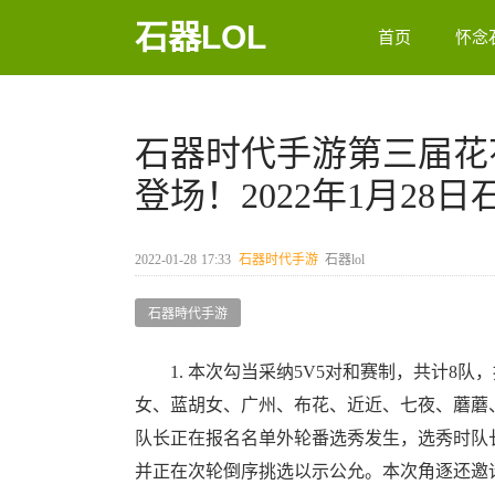
石器LOL
首页
怀念
石器时代手游第三届花
登场！2022年1月28
2022-01-28
17:33
石器时代手游
石器lol
石器時代手游
1. 本次勾当采纳5V5对和赛制，共计8队
女、蓝胡女、广州、布花、近近、七夜、蘑蘑
队长正在报名名单外轮番选秀发生，选秀时队
并正在次轮倒序挑选以示公允。本次角逐还邀