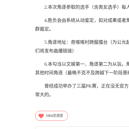
2.本次角逐参取的选手（含类女选手）每人
4.胜负会由系统从动鉴定，如对成果或者角
群裁定。
5.角逐地址：奇喀喀村跨服擂台（为公允起
们将发布曲播链接）
6.本勾当以文娱第一、角逐第二为从旨。角
其他时间角逐（最晚不克不及跨越下一阶段晋
曾经成功举办了三届PK赛，正在没无官方
常大的。
1064
次浏览