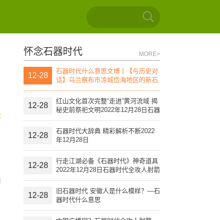
怀念石器时代
MORE>
石器时代什么意思文博丨【与历史对
12-28
话】乌兰察布市凉城岱海地区的新石
器时代文化遗址（上）
红山文化首次完整“走进”黄河流域 揭
12-28
秘史前祭祀文明2022年12月28日石器
论
时代全攻人射箭
石器时代大辞典 精彩解析不断2022
12-28
年12月28日
行走江湖必备《石器时代》神奇道具
12-28
2022年12月28日石器时代全攻人射箭
由
旧石器时代 安徽人是什么模样？—石
12-28
器时代什么意思