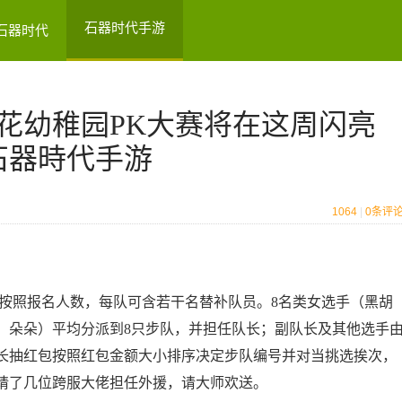
石器时代手游
石器时代
花幼稚园PK大赛将在这周闪亮
日石器時代手游
1064
|
0
条评
，按照报名人数，每队可含若干名替补队员。8名类女选手（黑胡
、朵朵）平均分派到8只步队，并担任队长；副队长及其他选手
长抽红包按照红包金额大小排序决定步队编号并对当挑选挨次，
请了几位跨服大佬担任外援，请大师欢送。