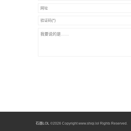
石器LOL
©
2026 Copyright www.shiqi.lol Rights Reserved.