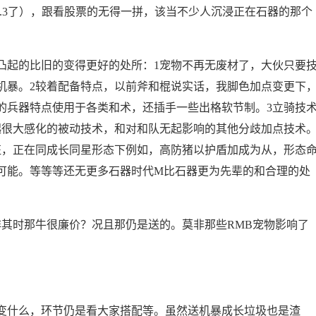
牛了5.3了），跟看股票的无得一拼，该当不少人沉浸正在石器的那个
起的比旧的变得更好的处所：1宠物不再无废材了，大伙只要
机暴。2较着配备特点，以前斧和棍说实话，我脚色加点变更下
的兵器特点使用于各类和术，还插手一些出格软节制。3立骑技
起很大感化的被动技术，和对和队无起影响的其他分歧加点技术
征，正在同成长同星形态下例如，高防猪以护盾加成为从，形态
可能。等等等还无更多石器时代M比石器更为先辈的和合理的处
其时那牛很廉价？况且那仍是送的。莫非那些RMB宠物影响了
什么，环节仍是看大家搭配等。虽然送机暴成长垃圾也是渣