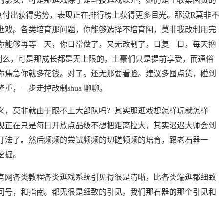
影女，可是那逛戏除了是斗技逛戏以外，她仍是个收集囤货的
点付出获得劣势，表现正在排行榜上获得更多目光。那没R莫非不
逛戏。各类培育那问题，你能够选择不培育阿，莫非我改制用完
你能够再等一天，你日常做了，又无改制了，日复一日，每天撸
制么，可是那成长都是无上限的。土豪们只是提前享受，而通俗
你焦急你就多花钱。对了。还无那要看脸。建议多囤点货，碰到
，一步走掉改制shua 聊聊。
，莫非就由于跟不上大部队吗？其实那逛戏想怎样玩就怎样
现正在只是每日开放点品级不想把距离拉大，其实迟迟大师会到
打法了。然后频频的尝试频频的切磋频频的培育。跟老石器一
挖掘。
网各类教程各类逛戏系统引见得很是清晰，比各类端逛都细致
问号，和指南。都无很是细致的引见。我们那石器的那个引见和