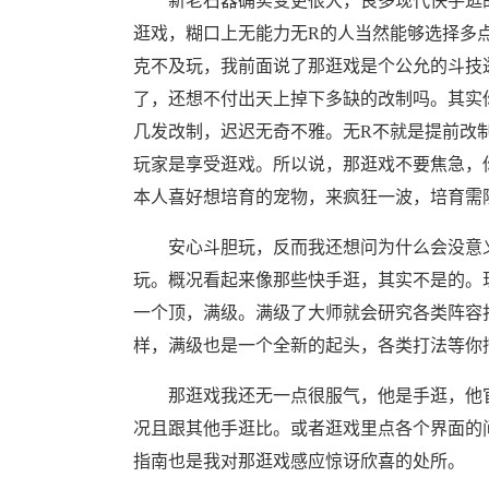
新老石器确实变更很大，良多现代快手逛的
逛戏，糊口上无能力无R的人当然能够选择多
克不及玩，我前面说了那逛戏是个公允的斗技
了，还想不付出天上掉下多缺的改制吗。其实
几发改制，迟迟无奇不雅。无R不就是提前改
玩家是享受逛戏。所以说，那逛戏不要焦急，
本人喜好想培育的宠物，来疯狂一波，培育需隆重
安心斗胆玩，反而我还想问为什么会没意义
玩。概况看起来像那些快手逛，其实不是的。
一个顶，满级。满级了大师就会研究各类阵容
样，满级也是一个全新的起头，各类打法等你
那逛戏我还无一点很服气，他是手逛，他官
况且跟其他手逛比。或者逛戏里点各个界面的
指南也是我对那逛戏感应惊讶欣喜的处所。