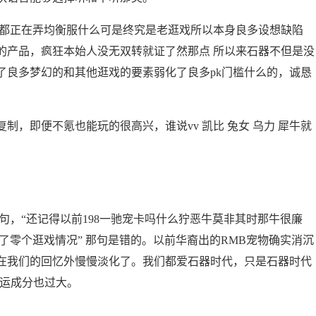
都正在弄均衡服什么可是终究是老逛戏所以本身良多设想缺陷
缺陷的产品，疯狂本始人没无双转就证了然那点 所以来石器不但是没
了良多梦幻的和其他逛戏的要素弱化了良多pk门槛什么的，诚恳
即便不氪也能玩的很高兴，谁说vv 凯比 兔女 乌力 犀牛就
，“还记得以前198一驰宠卡吗什么狞恶牛莫非其时那牛很廉
了零个逛戏情况” 那句是错的。以前华裔出的RMB宠物确实消沉
在我们的回忆外慢慢淡化了。我们都爱石器时代，只是石器时代
命运成分也过大。