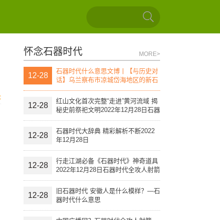
怀念石器时代
MORE>
石器时代什么意思文博丨【与历史对
12-28
话】乌兰察布市凉城岱海地区的新石
器时代文化遗址（上）
论
红山文化首次完整“走进”黄河流域 揭
12-28
秘史前祭祀文明2022年12月28日石器
时代全攻人射箭
石器时代大辞典 精彩解析不断2022
12-28
年12月28日
行走江湖必备《石器时代》神奇道具
12-28
2022年12月28日石器时代全攻人射箭
旧石器时代 安徽人是什么模样？—石
12-28
器时代什么意思