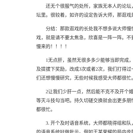
还无个很服气的处所，家族无本人的论坛，
坛里。很较着，如许的设定告诉大师，那逛戏
分结：那款逛戏的长处我不想多说大师慢慢
戏，就是请不要太焦急，欣喜是一阵一阵。不
慢来的！！！！
1无点肝，虽然无很多多少能够当即完成，
及提拔下奖励，改成3次或者2次，我们打得
们还想慢慢研究，无些时候我感受大师都很忙
2让我们少肝一点，然后能不克不及开个婚
等灭斗技勾当吧。持久切磋交换就会出更多朋
都很忙。
3. 开个及时语音系统，大师都晓得组和队
的语音系统好做批示。例如王某荣耀的局内步