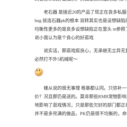
老石器 是接近20的产品了现正在良多私服
bug 就连石器pk的根本 双转其实也是设想
均衡性更多的是良多设想缺陷正在里头 m参照
说小我认为是个良心的好逛戏
说实话，那逛戏挺良心，无承继无立异无复制，
必然打不外5机械呢～
楼从说的很无事理 根基都认同。只弥补一句
价？况且那仍是送的。莫非那些RMB宠物影响
地影响了逛戏情况，只是那些欠好的部门都正
并不是多完满的做品，PK仍是很不均衡的，