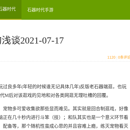
石器时代
石器时代手游
2021-07-17
1120
|
0
条评
良多年(年轻的时候谁无记具体几年)反版老石器端逛，也玩
时代M后对该逛戏的见地和对各类网逛无理吐槽的回覆。
宠物多可爱收集欲那些显而难见。其实就是回合制逛戏，好像
脑正在几十秒内进行斗笨（技）；和队其实也是一个意义环节看
、配备等，那个随机性蛮成心思的并且容难上瘾，练灭宠物看灭