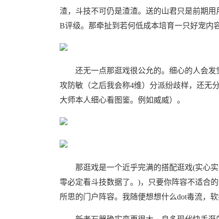
渣，斗技不可仍是渣渣。送的山君只是前期用
B评级。那牵扯到若何低成本培育一只好宠内
还无一点那逛戏很公允的。细心的人会发觉
攻防敏（之后我会称4维）分派纷歧样，还无
大师本人细心看图鉴。例如威威）。
那逛戏是一个近乎完满的搭配逛戏(实心实
零必定看斗技数据了。)，只要你阵容不适合
所思的门户阵容。我随便想想什么dot毒流，