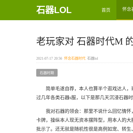
石器LOL
怀念
首页
老玩家对 石器时代M 的浅谈
2021-07-17
20:56
怀念石器时代
石器lol
石器时期
简单毛遂自荐，本人也算半个逛戏达人，玩过
过几年各类石器s服，以下是那几天沉浸石器
我对石器的领会：那里不说什么回忆情怀，
卡牌，操纵本人现无资本摆阵型，用本人的大
批示了。还无就是随机性很是高例如宠、转生