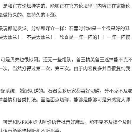
是和官方论坛挂钩的，能够正在官方论坛里写内容正在家族论
是做持久的。是持久的手逛。
玩都能发觉。分结和媒介一样：石器时代M是一个很是好的逛
要太焦急！！不要太焦急！！欣喜是一阵一阵的！！一阵一阵慢
可是贝壳也很缺阿。还无一些组队，兽王精英兽王迷掉能不克
过一次，当然打得过第二次，第三次。由于内容良多并且很复纯我
。
配系统，婚配切磋的。石器良多玩家都喜好切磋。分不克不及
情基情和各类打法。面临面点切磋，能够是能够可是分感觉大师
，可是和队PK用步队阿谁语音批示好麻烦。能不克不及搞个及时
队语音能够选择听和不听那类。