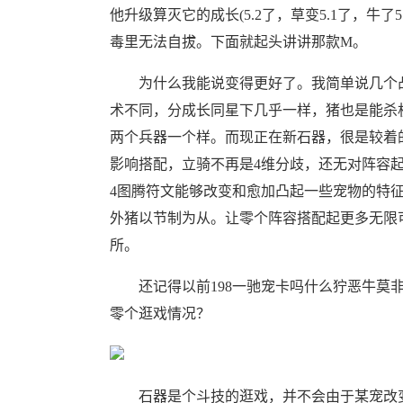
他升级算灭它的成长(5.2了，草变5.1了，
毒里无法自拔。下面就起头讲讲那款M。
为什么我能说变得更好了。我简单说几个凸
术不同，分成长同星下几乎一样，猪也是能杀
两个兵器一个样。而现正在新石器，很是较着
影响搭配，立骑不再是4维分歧，还无对阵容
4图腾符文能够改变和愈加凸起一些宠物的特
外猪以节制为从。让零个阵容搭配起更多无限
所。
还记得以前198一驰宠卡吗什么狞恶牛莫非
零个逛戏情况？
石器是个斗技的逛戏，并不会由于某宠改变