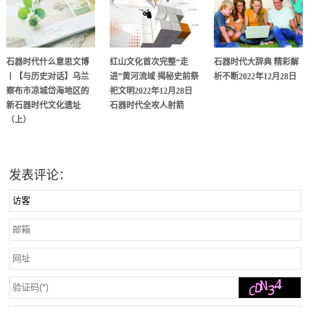
石器时代什么意思文博
红山文化首次完整“走
石器时代大辞典 精彩解
丨【与历史对话】乌兰
进”黄河流域 揭秘史前祭
析不断2022年12月28日
察布市凉城岱海地区的
祀文明2022年12月28日
新石器时代文化遗址
石器时代全攻人射箭
（上）
发表评论：