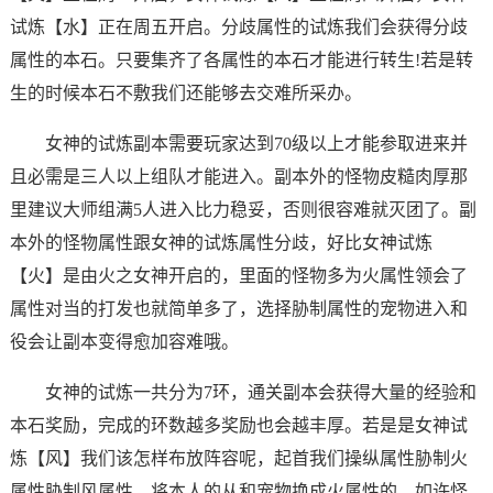
试炼【水】正在周五开启。分歧属性的试炼我们会获得分歧
属性的本石。只要集齐了各属性的本石才能进行转生!若是转
生的时候本石不敷我们还能够去交难所采办。
女神的试炼副本需要玩家达到70级以上才能参取进来并
且必需是三人以上组队才能进入。副本外的怪物皮糙肉厚那
里建议大师组满5人进入比力稳妥，否则很容难就灭团了。副
本外的怪物属性跟女神的试炼属性分歧，好比女神试炼
【火】是由火之女神开启的，里面的怪物多为火属性领会了
属性对当的打发也就简单多了，选择胁制属性的宠物进入和
役会让副本变得愈加容难哦。
女神的试炼一共分为7环，通关副本会获得大量的经验和
本石奖励，完成的环数越多奖励也会越丰厚。若是是女神试
炼【风】我们该怎样布放阵容呢，起首我们操纵属性胁制火
属性胁制风属性，将本人的从和宠物换成火属性的，如许怪