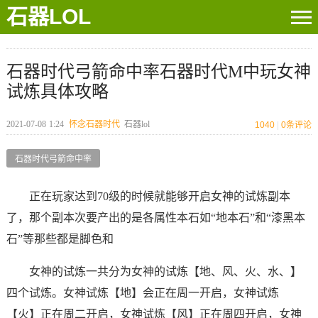
石器LOL
石器时代弓箭命中率石器时代M中玩女神
试炼具体攻略
2021-07-08
1:24
怀念石器时代
石器lol
1040
|
0
条评论
石器时代弓箭命中率
正在玩家达到70级的时候就能够开启女神的试炼副本
了，那个副本次要产出的是各属性本石如“地本石”和“漆黑本
石”等那些都是脚色和
女神的试炼一共分为女神的试炼【地、风、火、水、】
四个试炼。女神试炼【地】会正在周一开启，女神试炼
【火】正在周二开启，女神试炼【风】正在周四开启，女神