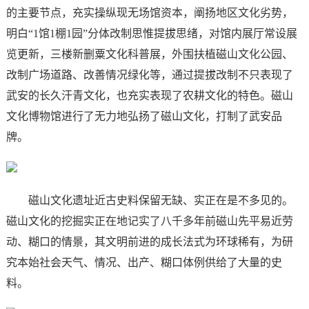
的主要节点，充实操纵现无场馆资本，阐扬地区文化劣势，
明白“1馆1棚1园”分体改制思惟提拔思绪，对馆内展厅常设展
览更新，三楼新删粟文化科普展，外围扶植磁山文化公园、
改制广场道路、改善情况绿化等，通过提拔改制不只表现了
武安的长久汗青文化，也充实表现了农耕文化的特色。磁山
文化博物馆进行了无力地弘扬了磁山文化，打制了武安品
牌。
磁山文化遗址近古史料保留无缺、实正在是不多见的。
磁山文化的挖掘实正在地记实了八千多年前磁山先平易近劳
动、糊口的情景，其文明前进的成长法式为环球稀有，为研
究本始社会天气、情况、出产、糊口体例供给了大量的史
料。