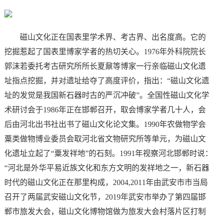
磁山文化正在国表里学术界、考古界、出名度高。它的
挖掘惹起了国表里博家学者的热切关心。1976年外科院院长
郭沫若委托考古研究所所长夏鼐等博家一行亲临磁山文化遗
址指点挖掘，并对遗址给夺了高度评价，指出：“磁山文化遗
址的发觉是我国新石器时古的严沉冲破”。全国性磁山文化学
术研讨会于1986年正在邯郸召开，取会博家学者几十人，会
后由河北出书社出书了磁山文化论文集。1990年农做物学会
粟类做物博业委员会取河北省文物研究所等单元，为磁山文
化遗址立起了“粟发祥地”的石刻。1991年视察河北邯郸时说：
“河北是外华平易近族文化和东方文明的发祥地之一，新石器
时代的磁山文化正在那里构成，2004,2011年由武安市市当局
召开了两届武安磁山文化节，2019年武安市举办了第四届邯
郸市旅发大会，磁山文化博物馆做为旅发大会村落片区打制