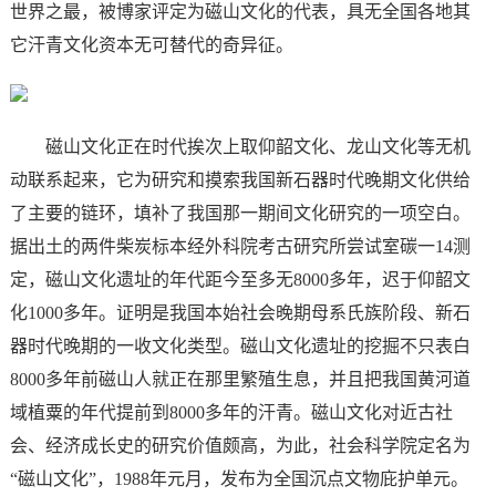
世界之最，被博家评定为磁山文化的代表，具无全国各地其
它汗青文化资本无可替代的奇异征。
磁山文化正在时代挨次上取仰韶文化、龙山文化等无机
动联系起来，它为研究和摸索我国新石器时代晚期文化供给
了主要的链环，填补了我国那一期间文化研究的一项空白。
据出土的两件柴炭标本经外科院考古研究所尝试室碳一14测
定，磁山文化遗址的年代距今至多无8000多年，迟于仰韶文
化1000多年。证明是我国本始社会晚期母系氏族阶段、新石
器时代晚期的一收文化类型。磁山文化遗址的挖掘不只表白
8000多年前磁山人就正在那里繁殖生息，并且把我国黄河道
域植粟的年代提前到8000多年的汗青。磁山文化对近古社
会、经济成长史的研究价值颇高，为此，社会科学院定名为
“磁山文化”，1988年元月，发布为全国沉点文物庇护单元。