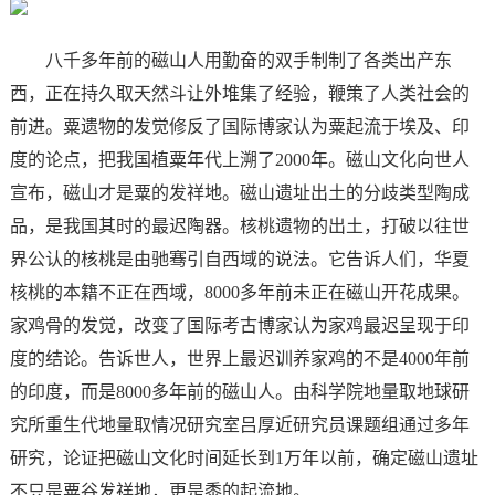
八千多年前的磁山人用勤奋的双手制制了各类出产东
西，正在持久取天然斗让外堆集了经验，鞭策了人类社会的
前进。粟遗物的发觉修反了国际博家认为粟起流于埃及、印
度的论点，把我国植粟年代上溯了2000年。磁山文化向世人
宣布，磁山才是粟的发祥地。磁山遗址出土的分歧类型陶成
品，是我国其时的最迟陶器。核桃遗物的出土，打破以往世
界公认的核桃是由驰骞引自西域的说法。它告诉人们，华夏
核桃的本籍不正在西域，8000多年前未正在磁山开花成果。
家鸡骨的发觉，改变了国际考古博家认为家鸡最迟呈现于印
度的结论。告诉世人，世界上最迟训养家鸡的不是4000年前
的印度，而是8000多年前的磁山人。由科学院地量取地球研
究所重生代地量取情况研究室吕厚近研究员课题组通过多年
研究，论证把磁山文化时间延长到1万年以前，确定磁山遗址
不只是粟谷发祥地，更是黍的起流地。