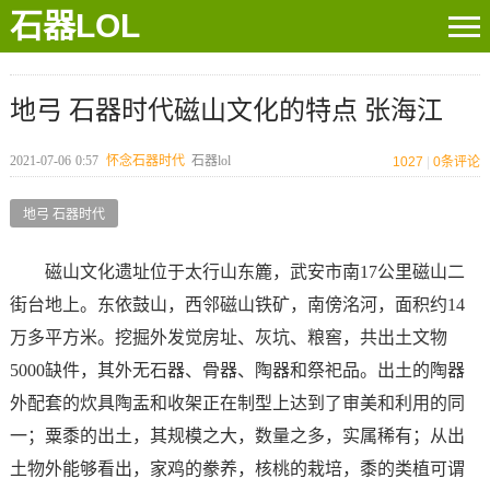
石器LOL
地弓 石器时代磁山文化的特点 张海江
2021-07-06
0:57
怀念石器时代
石器lol
1027
|
0
条评论
地弓 石器时代
磁山文化遗址位于太行山东簏，武安市南17公里磁山二
街台地上。东依鼓山，西邻磁山铁矿，南傍洺河，面积约14
万多平方米。挖掘外发觉房址、灰坑、粮窖，共出土文物
5000缺件，其外无石器、骨器、陶器和祭祀品。出土的陶器
外配套的炊具陶盂和收架正在制型上达到了审美和利用的同
一；粟黍的出土，其规模之大，数量之多，实属稀有；从出
土物外能够看出，家鸡的豢养，核桃的栽培，黍的类植可谓