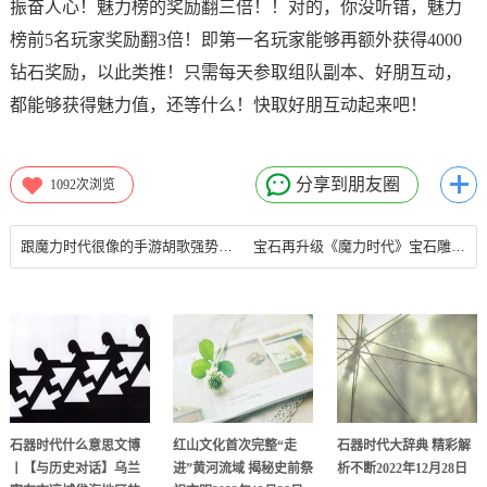
振奋人心！魅力榜的奖励翻三倍！！对的，你没听错，魅力
榜前5名玩家奖励翻3倍！即第一名玩家能够再额外获得4000
钻石奖励，以此类推！只需每天参取组队副本、好朋互动，
都能够获得魅力值，还等什么！快取好朋互动起来吧！
分享到朋友圈
1092
次浏览
跟魔力时代很像的手游胡歌强势推荐 新英雄霸气登陆魔力时代
宝石再升级《魔力时代》宝石雕琢系统曝光-跟魔力时代很像的手游
石器时代什么意思文博
红山文化首次完整“走
石器时代大辞典 精彩解
丨【与历史对话】乌兰
进”黄河流域 揭秘史前祭
析不断2022年12月28日