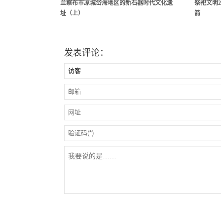
兰察布市凉城岱海地区的新石器时代文化遗
祭祀文明2
址（上）
箭
发表评论：