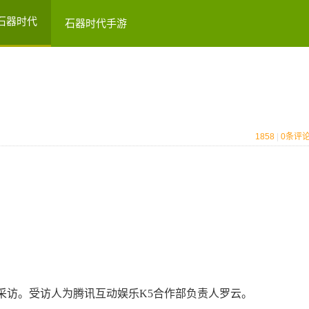
石器时代
石器时代手游
1858
|
0
条评
访。受访人为腾讯互动娱乐K5合作部负责人罗云。