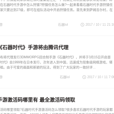
在石器时代手游中怎么狩猎?狩猎任务怎么做?一起来看看石器时代手游狩猎任
家只要达到27级，即可在组队活动中开启狩猎任务。首先来到萨姆吉尔村，在
游
石器lol
2017 / 10 / 11
21:1
《石器时代》手游将由腾讯代理
布将代理发行3DMMORPG回合制手游《石器时代》，并将于3月15日开启首
《石器时代》自1999年在日本发行，次年进入到中国，迅速成为现象级网络游戏，堪
祖。由于可爱的画面和新颖的玩法，得到了广大玩家的一致好评...
游
石器lol
2017 / 10 / 11
7:0
手游激活码哪里有 最全激活码领取
活码哪里领取?石器时代手游激活码怎么领取?很多喜欢石器时代手游的玩家都