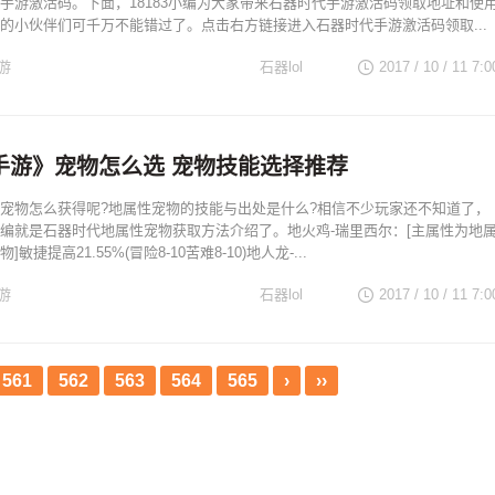
手游激活码。下面，18183小编为大家带来石器时代手游激活码领取地址和使
的小伙伴们可千万不能错过了。点击右方链接进入石器时代手游激活码领取...
游
石器lol
2017 / 10 / 11
7:0
手游》宠物怎么选 宠物技能选择推荐
宠物怎么获得呢?地属性宠物的技能与出处是什么?相信不少玩家还不知道了，
编就是石器时代地属性宠物获取方法介绍了。地火鸡-瑞里西尔：[主属性为地
敏捷提高21.55%(冒险8-10苦难8-10)地人龙-...
游
石器lol
2017 / 10 / 11
7:0
561
562
563
564
565
›
››