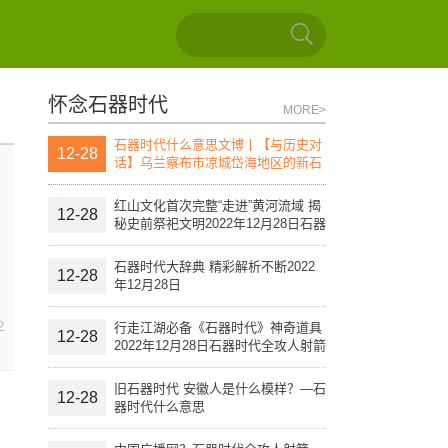
怀念石器时代
MORE>
石器时代什么意思文博丨【与历史对
12-28
话】乌兰察布市凉城岱海地区的新石
器时代文化遗址（上）
红山文化首次完整“走进”黄河流域 揭
12-28
秘史前祭祀文明2022年12月28日石器
时代全攻人射箭
石器时代大辞典 精彩解析不断2022
12-28
年12月28日
2
行走江湖必备《石器时代》神奇道具
12-28
2022年12月28日石器时代全攻人射箭
旧石器时代 安徽人是什么模样？—石
12-28
器时代什么意思