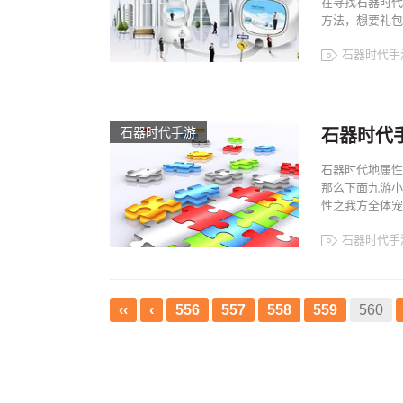
在寻找石器时代
方法，想要礼包
石器时代手
石器时代手游
石器时代
石器时代地属性
那么下面九游小
性之我方全体宠物]
石器时代手
‹‹
‹
556
557
558
559
560