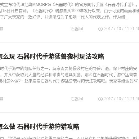
式宣布将代理经典MMORPG《石器时代》的官方同名手游《石器时代手游》
月15日开启首测。《石器时代》端游自从1999年发行以来，由于可爱的画面和
了广大玩家的一致好评，并逐渐成为了影响一代人的代表之作。作为端...
游
石器lol
2017 / 10 / 11
21:1
怎么玩 石器时代手游猛兽袭村玩法攻略
时代手游中的组队任务之一，玩家需要将侵袭村庄的野兽击退，保卫村庄的安
，并从中获取到大量的经验和珍贵的道具奖励。那么在石器时代手游中猛兽袭
袭村怎么做?一起来看看石器时代手游猛兽袭村的玩法攻略吧。玩家等级达到37
游
石器lol
2017 / 10 / 11
21:1
怎么做 石器时代手游狩猎攻略
中，狩猎是玩家获取经验的重要途径之一，而且还有机会能够获得宠物蛋，孵