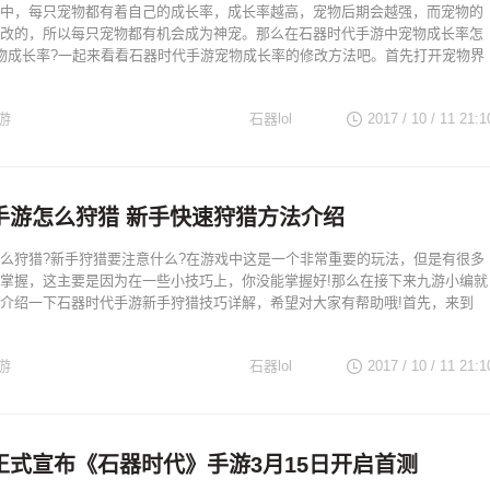
中，每只宠物都有着自己的成长率，成长率越高，宠物后期会越强，而宠物的
改的，所以每只宠物都有机会成为神宠。那么在石器时代手游中宠物成长率怎
物成长率?一起来看看石器时代手游宠物成长率的修改方法吧。首先打开宠物界
游
石器lol
2017 / 10 / 11
21:1
手游怎么狩猎 新手快速狩猎方法介绍
么狩猎?新手狩猎要注意什么?在游戏中这是一个非常重要的玩法，但是有很多
掌握，这主要是因为在一些小技巧上，你没能掌握好!那么在接下来九游小编就
介绍一下石器时代手游新手狩猎技巧详解，希望对大家有帮助哦!首先，来到
游
石器lol
2017 / 10 / 11
21:1
正式宣布《石器时代》手游3月15日开启首测