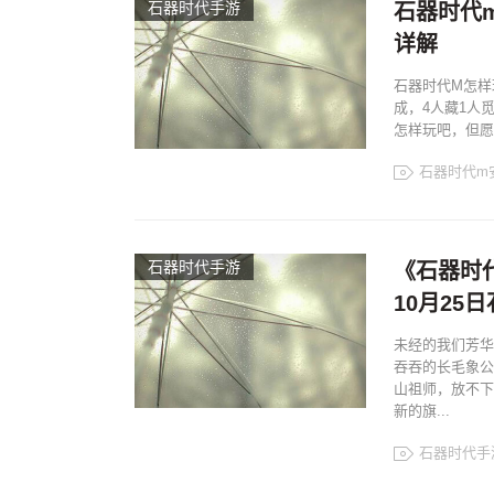
石器时代手游
石器时代
详解
石器时代M怎样
成，4人藏1人
怎样玩吧，但愿
石器时代m
石器时代手游
《石器时
10月25
未经的我们芳华
吞吞的长毛象公
山祖师，放不下
新的旗...
石器时代手