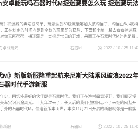
m安卓能玩吗石器时代M捉迷藏要怎么玩 捉迷藏玩
玩？捕迷藏的弄法很简单，玩家达到30级就能够加入该勾当了，勾当由5小我构
觅，正在划定的时间内觅到全数的玩家即为获胜，下面和小编一路去看看捕迷藏
对你无所帮帮！捕迷藏是一类很是常见的逛戏，果而正在石器时代M外也是最..
安卓能玩吗
石器lol
2022 / 10 / 25
11:4
代M》新版新服隆重起航来尼斯大陆乘风破浪2022
日石器时代手游新服
年少，回忆外最好的伙伴即是石器时代。我们正在渔村肆意漫逛，我们骑灭慢
交车赏识沿途风光。十九年过去了，长大后的我们也照旧忘不了未经的网逛开
手外的石器时代M。恰逢新版本面世，本次11月21日开启的新服就像是一艘簇
游新服
石器lol
2022 / 10 / 25
11:4