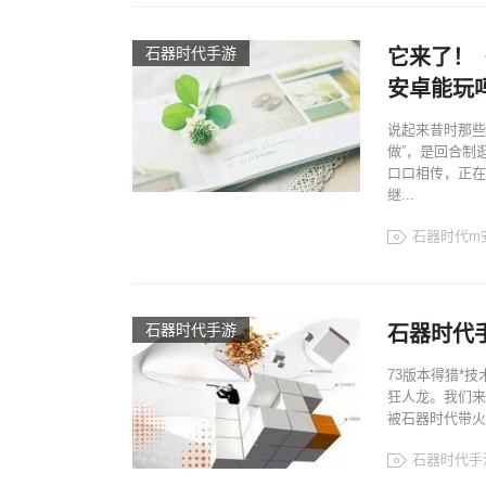
石器时代手游
它来了！《
安卓能玩
说起来昔时那些
做”，是回合制
口口相传，正在
继...
石器时代m
石器时代手游
石器时代
73版本得猎*
狂人龙。我们来
被石器时代带火
石器时代手