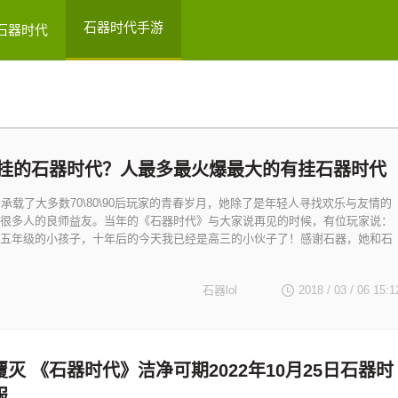
石器时代手游
石器时代
挂的石器时代？人最多最火爆最大的有挂石器时代
》承载了大多数70\80\90后玩家的青春岁月，她除了是年轻人寻找欢乐与友情的
很多人的良师益友。当年的《石器时代》与大家说再见的时候，有位玩家说：
五年级的小孩子，十年后的今天我已经是高三的小伙子了！感谢石器，她和石
石器lol
2018 / 03 / 06
15:1
灭 《石器时代》洁净可期2022年10月25日石器时
服