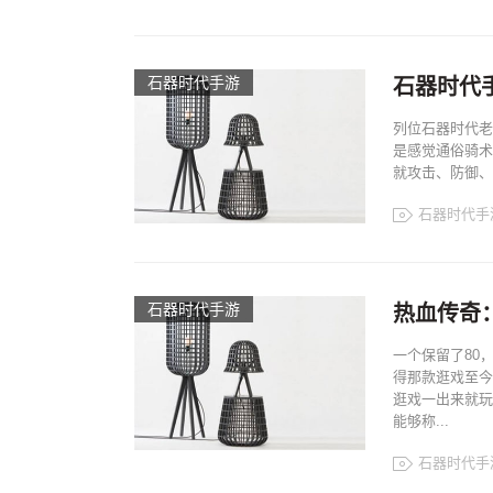
石器时代手游
石器时代
列位石器时代老
是感觉通俗骑术
就攻击、防御、
石器时代手
石器时代手游
热血传奇：
一个保留了80
得那款逛戏至今
逛戏一出来就玩
能够称...
石器时代手