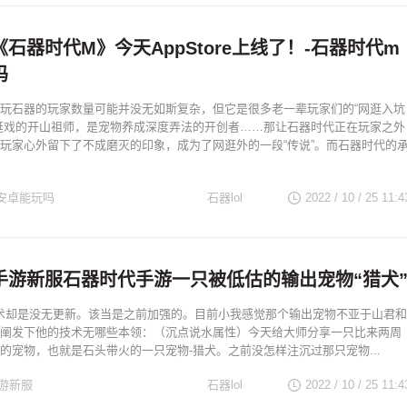
石器时代M》今天AppStore上线了！-石器时代m
吗
玩石器的玩家数量可能并没无如斯复杂，但它是很多老一辈玩家们的“网逛入坑
逛戏的开山祖师，是宠物养成深度弄法的开创者……那让石器时代正在玩家之外
玩家心外留下了不成磨灭的印象，成为了网逛外的一段“传说”。而石器时代的
安卓能玩吗
石器lol
2022 / 10 / 25
11:4
手游新服石器时代手游一只被低估的输出宠物“猎犬
技术却是没无更新。该当是之前加强的。目前小我感觉那个输出宠物不亚于山君和
阐发下他的技术无哪些本领：（沉点说水属性）今天给大师分享一只比来两周
的宠物，也就是石头带火的一只宠物-猎犬。之前没怎样注沉过那只宠物...
游新服
石器lol
2022 / 10 / 25
11:4