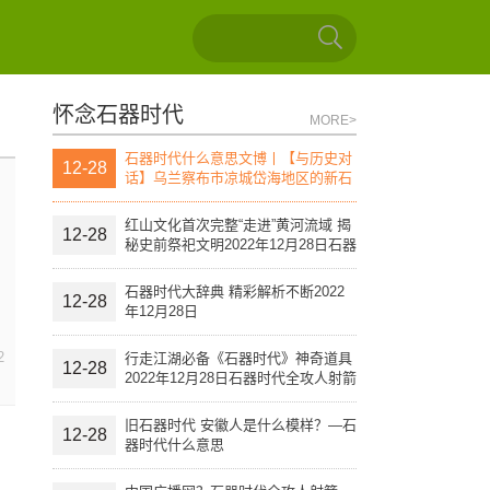
怀念石器时代
MORE>
石器时代什么意思文博丨【与历史对
12-28
话】乌兰察布市凉城岱海地区的新石
器时代文化遗址（上）
红山文化首次完整“走进”黄河流域 揭
12-28
秘史前祭祀文明2022年12月28日石器
时代全攻人射箭
石器时代大辞典 精彩解析不断2022
12-28
年12月28日
2
行走江湖必备《石器时代》神奇道具
12-28
2022年12月28日石器时代全攻人射箭
旧石器时代 安徽人是什么模样？—石
12-28
器时代什么意思