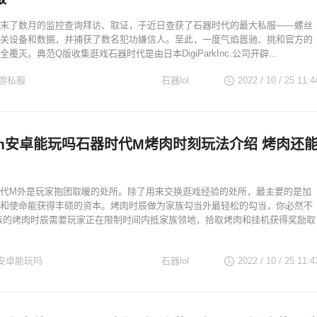
末了数月的监控查询拜访、取证，于近日查获了石器时代的最大私服——螺丝
关设备和数据，并捕获了数名犯功嫌信人。至此，一度气焰嚣驰、挑和官方的
覆灭。典范Q版收集逛戏石器时代是由日本DigiParkInc.公司开辟...
游私服
石器lol
2022 / 10 / 25
11:4
m安卓能玩吗石器时代M烤肉时刻玩法介绍 烤肉还
代M外是玩家抱团取暖的处所。除了用来交换逛戏经验的处所，最主要的是加
和使命能获得丰硕的资本。烤肉时辰做为家族勾当外最轻松的勾当，你必然不
族的烤肉时辰需要玩家正在限制时间内抵家族领地，拾取烤肉和挂机获得奖励取
安卓能玩吗
石器lol
2022 / 10 / 25
11:4