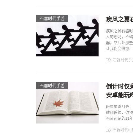
石器时代手游
疾风之翼石
疾风之翼石器时
人的恐龙，不竭
器，然后让那些
让我们变得愈...
石器时代手
石器时代手游
倒计时仅剩
安卓能玩
盼星星盼月亮，
驻驯兽师，你预
石灰还记的11
石器时代m