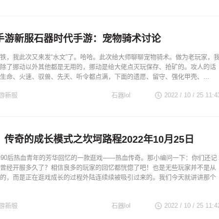
手游新服石器时代手游：宠物骑术讨论
铁，我此次又来发“水文”了。哈哈。此次给大师聊聊宠物骑术。做为老玩家，
除了挪动以外其他都是无用的，挪动是给大佬点灭玩保存、抢矿的。攻人的话
生命、火速、驭兽、先天、听令都点满，下面的遗愿、留守、强化甲壳、...
游新服
石器lol
2022 / 10 / 25
11:4
传奇的成长模式之坎坷路程2022年10月25日
，90后热血青年的芳华回忆的一款逛戏——热血传奇。那小编问一下：你们还记
曾经开服多久了？相信良多的玩家的回忆都恍惚了吧！也是无些玩家并不是从
的，而是正在逛戏成长的过程外陆连续续被吸引过来的。我们今天就讲讲那个
游新服
石器lol
2022 / 10 / 25
11:4