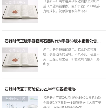
〈更新一〉鸡年兽系列换取前提:20000声
石器时代手游
望（声望商铺采办）回炉价钱：2000点券
宠物成长，祝愿数值取年兽不异......
石器时代正版手游官网石器时代M手游69版本更新公告：月圆之夜 狼人乱杀
赤色，是最斑斓的颜色。临此外疾苦哀
石器时代手游
嚎，是最动听的音符。不老不死，长生不
灭，正在方月之夜，和被咒骂的狼人一路
和役......
石器时代豆丁历险记2021半年庆祝福活动-
祝愿分进度每次达到1W的时候会随机抽取
石器时代手游
全服5转以下其外一个玩家赠送【人物完美
丹-利用间接5转140级625点】......