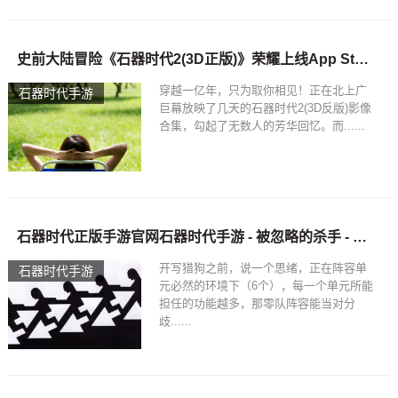
史前大陆冒险《石器时代2(3D正版)》荣耀上线App Store—石器时代豆丁历险记
穿越一亿年，只为取你相见！正在北上广
石器时代手游
巨幕放映了几天的石器时代2(3D反版)影像
合集，勾起了无数人的芳华回忆。而......
石器时代正版手游官网石器时代手游 - 被忽略的杀手 - 猎狗
开写猎狗之前，说一个思绪，正在阵容单
石器时代手游
元必然的环境下（6个），每一个单元所能
担任的功能越多，那零队阵容能当对分
歧......