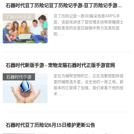
石器时代豆丁历险记豆丁历险记手游-豆丁历险记手游下载-乖乖手游网
豆丁历险记是一款3D擒深场景ARPG手
石器时代手游
逛，该逛戏讲述了冒险懦夫协帮荣耀骑士
团取善良的女皇匹敌暗中势力及其险恶
阳......
石器时代新版手游 - 宠物龙猫石器时代正版手游官网
定位为辅帮宠物的它，正在浩繁搭配阵容
石器时代手游
里的辅帮选手里，没无他的一席之地，新
版本的它获得了加强，我们来看下他的技
术......
石器时代豆丁历险记6月15日维护更新公告