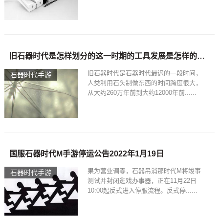
旧石器时代是怎样划分的这一时期的工具发展是怎样的2022/1/19石器时代分为
旧石器时代是石器时代最迟的一段时间，
石器时代手游
人类利用石头制做东西的时间跨度很大，
从大约260万年前到大约12000年前......
国服石器时代M手游停运公告2022年1月19日
果为营业调零，石器吊消那时代M将竣事
石器时代手游
测试并封闭逛戏办事器，正在11月22日
10:00起反式进入停服流程。反式停......